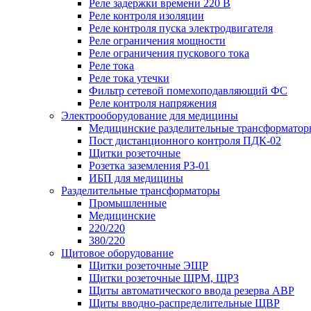
Реле задержки времени 220 В
Реле контроля изоляции
Реле контроля пуска электродвигателя
Реле ограничения мощности
Реле ограничения пускового тока
Реле тока
Реле тока утечки
Фильтр сетевой помехоподавляющий ФС
Реле контроля напряжения
Электрооборудование для медицины
Медицинские разделительные трансформатор
Пост дистанционного контроля ПДК-02
Щитки розеточные
Розетка заземления РЗ-01
ИБП для медицины
Разделительные трансформаторы
Промышленные
Медицинские
220/220
380/220
Щитовое оборудование
Щитки розеточные ЭЩР
Щитки розеточные ЩРМ, ЩРЗ
Щиты автоматического ввода резерва АВР
Щиты вводно-распределительные ЩВР