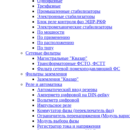
Однофазные
Трехфазные
Промышленные стабилизаторы
Электронные стабилизаторы
Блок реле контроля фаз ЭЩР-РКФ
Электромеханические стабилизаторы
По мощности
По применению
По расположению
По типу
Сетевые фильтры
Магистральные "Квазар"
Трансформаторные ФСТО, ФСТТ
Фильтр сетевой помехоподавляющий ФС
Фильтры заземления
Заземления "Квазар"
Реле и автоматика
Автоматический ввод резерва
Амперметр цифровой на DIN-рейку
Вольтметр цифровой
Импульсное реле
Коммутатор фазы (переключатель фаз)
Ограничитель перенапряжения (Модуль вари
Модуль выбора фазы
Регистратор тока и напряжения