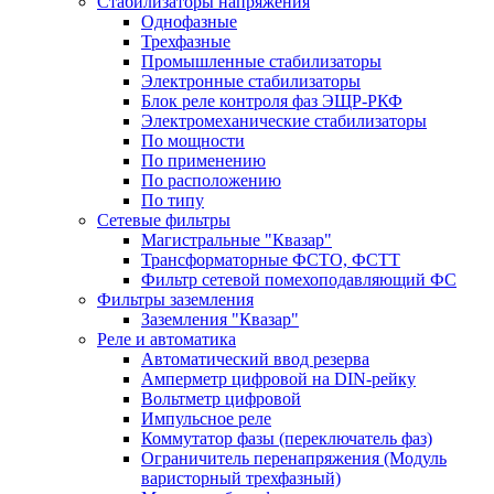
Стабилизаторы напряжения
Однофазные
Трехфазные
Промышленные стабилизаторы
Электронные стабилизаторы
Блок реле контроля фаз ЭЩР-РКФ
Электромеханические стабилизаторы
По мощности
По применению
По расположению
По типу
Сетевые фильтры
Магистральные "Квазар"
Трансформаторные ФСТО, ФСТТ
Фильтр сетевой помехоподавляющий ФС
Фильтры заземления
Заземления "Квазар"
Реле и автоматика
Автоматический ввод резерва
Амперметр цифровой на DIN-рейку
Вольтметр цифровой
Импульсное реле
Коммутатор фазы (переключатель фаз)
Ограничитель перенапряжения (Модуль
варисторный трехфазный)