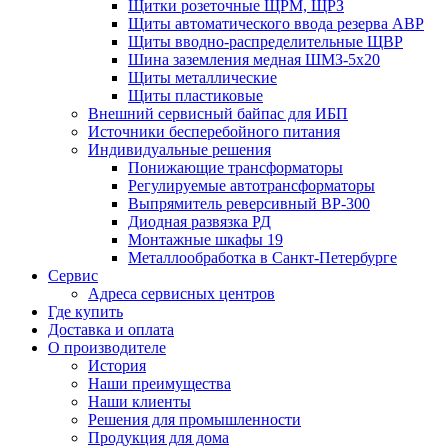
Щитки розеточные ЩРМ, ЩРЗ
Щиты автоматического ввода резерва АВР
Щиты вводно-распределительные ЩВР
Шина заземления медная ШМЗ-5х20
Щиты металлические
Щиты пластиковые
Внешний сервисный байпас для ИБП
Источники бесперебойного питания
Индивидуальные решения
Понижающие трансформаторы
Регулируемые автотрансформаторы
Выпрямитель реверсивный ВР-300
Диодная развязка РД
Монтажные шкафы 19
Металлообработка в Санкт-Петербурге
Сервис
Адреса сервисных центров
Где купить
Доставка и оплата
О производителе
История
Наши преимущества
Наши клиенты
Решения для промышленности
Продукция для дома