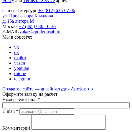
Policy
and
Terms of Service
apply.
Санкт-Петербург
+7
(812)
635-07-06
ул. Профессора Качалова
д. 15а литера М
Москва
+7
(495)
640-10-30
E-MAIL
zakaz@poligonspb.ru
Мы в соцсетях
vk
ok
mailru
yazen
youtube
rutube
telegram
Создание сайта — дизайн-студия
Артфактор
Оформите заявку на расчет
Номер телефона:
*
E-mail
*
Комментарий