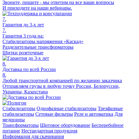
Звоните, пишите - мы ответим на все ваши вопросы
И приходите на наши вебинары.
7.
Гарантия до 3-х лет
7.
Гарантия 3 года на:
Стабилизаторы напряжения «Каскад»
Разделительные трансформаторы
Щитки розеточные
8.
Доставка по всей России
8.
Любой транспортной компанией по желанию заказчика
Отправляем грузы в любую точку России, Белоруссии,
Украины, Казахстана
Стабилизаторы
Однофазные стабилизаторы
Трехфазные
стабилизаторы
Сетевые фильтры
Реле и автоматика
Для
медицины
Трансформаторы
Щитовое оборудование
Бесперебойное
питание
Нестандартная продукция
Информация для скачивания