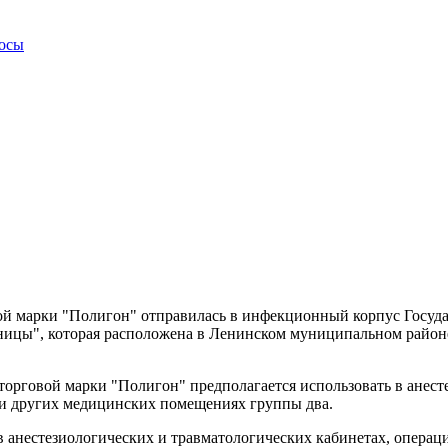
росы
ой марки "Полигон" отправилась в инфекционный корпус Госуд
ицы", которая расположена в Ленинском муниципальном районе
орговой марки "Полигон" предполагается использовать в анесте
и других медицинских помещениях группы два.
анестезиологических и травматологических кабинетах, операц