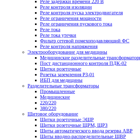
Реле задержки времени 220 В
Реле контроля изоляции
Реле контроля пуска электродвигателя
Реле ограничения мощности
Реле ограничения пускового тока
Реле тока
Реле тока утечки
Фильтр сетевой помехоподавляющий ФС
Реле контроля напряжения
Электрооборудование для медицины
Медицинские разделительные трансформатор
Пост дистанционного контроля ПДК-02
Щитки розеточные
Розетка заземления РЗ-01
ИБП для медицины
Разделительные трансформаторы
Промышленные
Медицинские
220/220
380/220
Щитовое оборудование
Щитки розеточные ЭЩР
Щитки розеточные ЩРМ, ЩРЗ
Щиты автоматического ввода резерва АВР
Щиты вводно-распределительные ЩВР