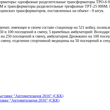
рматоры: однофазные разделительные трансформаторы ТРО-6 0
0М и трансформаторы разделительные трехфазные ТРТ-25 000М.
цинских трансформаторов, поставленных на объект - 9 штук.
ние, имеющее в своем составе стационар на 521 койку, поликл
50 и 100 посещений в смену, 5 врачебных амбулаторий: Володарс
а на 250 посещений в смену, амбулатория Дрожжино на 100 посе
смену, отделение спортивной медицины на 50 посещений в сену,
тавке "Автоматизация 2016" (СКК)