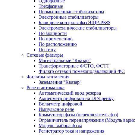
Однофазные
Трехфазные
Промышленные стабилизаторы
Электронные стабилизаторы
Блок реле контроля фаз ЭЩР-РКФ
Электромеханические стабилизаторы
По мощности
По применению
По расположению
По типу
Сетевые фильтры
Магистральные "Квазар"
Трансформаторные ФСТО, ФСТТ
Фильтр сетевой помехоподавляющий ФС
Фильтры заземления
Заземления "Квазар"
Реле и автоматика
Автоматический ввод резерва
Амперметр цифровой на DIN-рейку
Вольтметр цифровой
Импульсное реле
Коммутатор фазы (переключатель фаз)
Ограничитель перенапряжения (Модуль вари
Модуль выбора фазы
Регистратор тока и напряжения