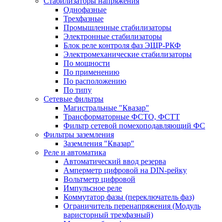
Стабилизаторы напряжения
Однофазные
Трехфазные
Промышленные стабилизаторы
Электронные стабилизаторы
Блок реле контроля фаз ЭЩР-РКФ
Электромеханические стабилизаторы
По мощности
По применению
По расположению
По типу
Сетевые фильтры
Магистральные "Квазар"
Трансформаторные ФСТО, ФСТТ
Фильтр сетевой помехоподавляющий ФС
Фильтры заземления
Заземления "Квазар"
Реле и автоматика
Автоматический ввод резерва
Амперметр цифровой на DIN-рейку
Вольтметр цифровой
Импульсное реле
Коммутатор фазы (переключатель фаз)
Ограничитель перенапряжения (Модуль
варисторный трехфазный)