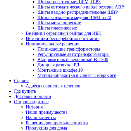
Щитки розеточные ЩРМ, ЩРЗ
Щиты автоматического ввода резерва АВР
Щиты вводно-распределительные ЩВР
Шина заземления медная ШМЗ-5х20
Щиты металлические
Щиты пластиковые
Внешний сервисный байпас для ИБП
Источники бесперебойного питания
Индивидуальные решения
Понижающие трансформаторы
Регулируемые автотрансформаторы
Выпрямитель реверсивный ВР-300
Диодная развязка РД
Монтажные шкафы 19
Металлообработка в Санкт-Петербурге
Сервис
Адреса сервисных центров
Где купить
Доставка и оплата
О производителе
История
Наши преимущества
Наши клиенты
Решения для промышленности
Продукция для дома