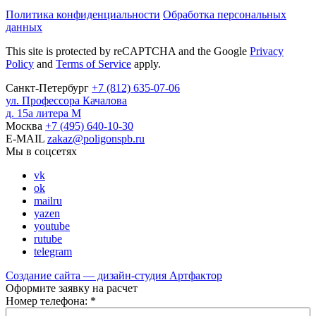
Политика конфиденциальности
Обработка персональных
данных
This site is protected by reCAPTCHA and the Google
Privacy
Policy
and
Terms of Service
apply.
Санкт-Петербург
+7
(812)
635-07-06
ул. Профессора Качалова
д. 15а литера М
Москва
+7
(495)
640-10-30
E-MAIL
zakaz@poligonspb.ru
Мы в соцсетях
vk
ok
mailru
yazen
youtube
rutube
telegram
Создание сайта — дизайн-студия
Артфактор
Оформите заявку на расчет
Номер телефона:
*