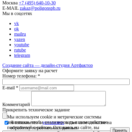
Москва
+7
(495)
640-10-30
E-MAIL
zakaz@poligonspb.ru
Мы в соцсетях
vk
ok
mailru
yazen
youtube
rutube
telegram
Создание сайта — дизайн-студия
Артфактор
Оформите заявку на расчет
Номер телефона:
*
E-mail
*
Комментарий
Прикрепить техническое задание
Мы используем cookie и метрические системы
аналитики, чтобы анализировать взаимодействие
Я ознакомлен с
условиями
и даю свое согласие на
посетителей с сайтом. Оставаясь на сайте, вы
обработку персональных данных
Принять