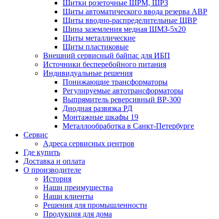
Щитки розеточные ЩРМ, ЩРЗ
Щиты автоматического ввода резерва АВР
Щиты вводно-распределительные ЩВР
Шина заземления медная ШМЗ-5х20
Щиты металлические
Щиты пластиковые
Внешний сервисный байпас для ИБП
Источники бесперебойного питания
Индивидуальные решения
Понижающие трансформаторы
Регулируемые автотрансформаторы
Выпрямитель реверсивный ВР-300
Диодная развязка РД
Монтажные шкафы 19
Металлообработка в Санкт-Петербурге
Сервис
Адреса сервисных центров
Где купить
Доставка и оплата
О производителе
История
Наши преимущества
Наши клиенты
Решения для промышленности
Продукция для дома