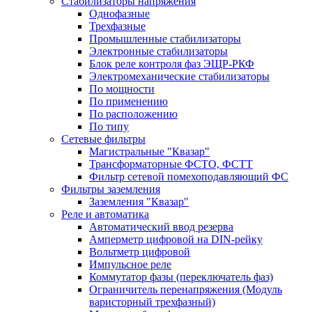
Стабилизаторы напряжения
Однофазные
Трехфазные
Промышленные стабилизаторы
Электронные стабилизаторы
Блок реле контроля фаз ЭЩР-РКФ
Электромеханические стабилизаторы
По мощности
По применению
По расположению
По типу
Сетевые фильтры
Магистральные "Квазар"
Трансформаторные ФСТО, ФСТТ
Фильтр сетевой помехоподавляющий ФС
Фильтры заземления
Заземления "Квазар"
Реле и автоматика
Автоматический ввод резерва
Амперметр цифровой на DIN-рейку
Вольтметр цифровой
Импульсное реле
Коммутатор фазы (переключатель фаз)
Ограничитель перенапряжения (Модуль
варисторный трехфазный)