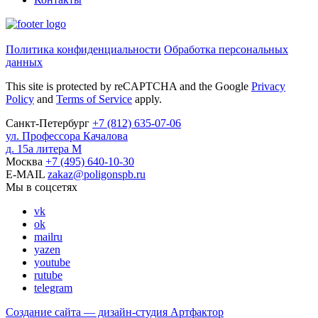
Политика конфиденциальности
Обработка персональных
данных
This site is protected by reCAPTCHA and the Google
Privacy
Policy
and
Terms of Service
apply.
Санкт-Петербург
+7
(812)
635-07-06
ул. Профессора Качалова
д. 15а литера М
Москва
+7
(495)
640-10-30
E-MAIL
zakaz@poligonspb.ru
Мы в соцсетях
vk
ok
mailru
yazen
youtube
rutube
telegram
Создание сайта — дизайн-студия
Артфактор