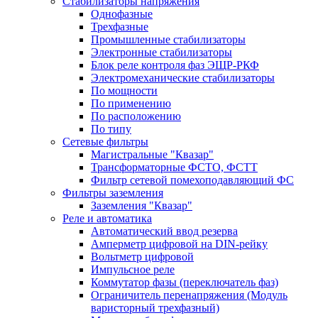
Стабилизаторы напряжения
Однофазные
Трехфазные
Промышленные стабилизаторы
Электронные стабилизаторы
Блок реле контроля фаз ЭЩР-РКФ
Электромеханические стабилизаторы
По мощности
По применению
По расположению
По типу
Сетевые фильтры
Магистральные "Квазар"
Трансформаторные ФСТО, ФСТТ
Фильтр сетевой помехоподавляющий ФС
Фильтры заземления
Заземления "Квазар"
Реле и автоматика
Автоматический ввод резерва
Амперметр цифровой на DIN-рейку
Вольтметр цифровой
Импульсное реле
Коммутатор фазы (переключатель фаз)
Ограничитель перенапряжения (Модуль
варисторный трехфазный)