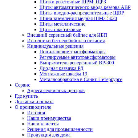
Щитки розеточные ЩРМ, ЩРЗ
Щиты автоматического ввода резерва АВР
Щиты вводно-распределительные ЩВР
Шина заземления медная ШМЗ-5х20
Щиты металлические
Щиты пластиковые
Внешний сервисный байпас для ИБП
Источники бесперебойного питания
Индивидуальные решения
Понижающие трансформаторы
Регулируемые автотрансформаторы
Выпрямитель реверсивный ВР-300
Диодная развязка РД
Монтажные шкафы 19
Металлообработка в Санкт-Петербурге
Сервис
Адреса сервисных центров
Где купить
Доставка и оплата
О производителе
История
Наши преимущества
Наши клиенты
Решения для промышленности
Продукция для дома