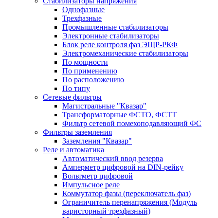
Стабилизаторы напряжения
Однофазные
Трехфазные
Промышленные стабилизаторы
Электронные стабилизаторы
Блок реле контроля фаз ЭЩР-РКФ
Электромеханические стабилизаторы
По мощности
По применению
По расположению
По типу
Сетевые фильтры
Магистральные "Квазар"
Трансформаторные ФСТО, ФСТТ
Фильтр сетевой помехоподавляющий ФС
Фильтры заземления
Заземления "Квазар"
Реле и автоматика
Автоматический ввод резерва
Амперметр цифровой на DIN-рейку
Вольтметр цифровой
Импульсное реле
Коммутатор фазы (переключатель фаз)
Ограничитель перенапряжения (Модуль
варисторный трехфазный)