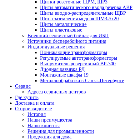
Щитки розеточные ЩРМ, ЩРЗ
Щиты автоматического ввода резерва АВР
Щиты вводно-распределительные ЩВР
Шина заземления медная ШМЗ-5х20
Щиты металлические
Щиты пластиковые
Внешний сервисный байпас для ИБП
Источники бесперебойного питания
Индивидуальные решения
Понижающие трансформаторы
Регулируемые автотрансформаторы
Выпрямитель реверсивный ВР-300
Диодная развязка РД
Монтажные шкафы 19
Металлообработка в Санкт-Петербурге
Сервис
Адреса сервисных центров
Где купить
Доставка и оплата
О производителе
История
Наши преимущества
Наши клиенты
Решения для промышленности
Продукция для дома