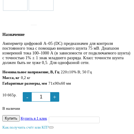
Назначение
Амперметр цифровой А–05 (DC) предназначен для контроля
постоянного тока с помощью внешнего шунта 75 мВ. Диапазон
измерений тока 100–1000 А (в зависимости от подключаемого шунта)
с точностью 1% ± 1 знак младшего разряда. Класс точности шунта
должен быть не хуже 0,5. Для однофазной сети.
Номинальное напряжение, В, Гц
220±10% В; 50 Гц
Масса, кг
0,2 кг
Габаритные размеры, мм
71х90х60 мм
10 665р.
-
+
В наличии
Купить
Купить в 1 клик
Как получить счёт или КП?