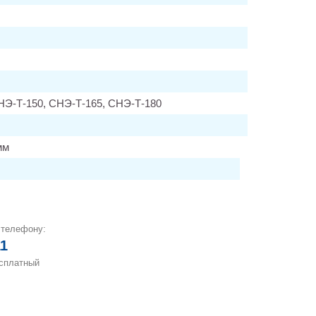
НЭ-Т-150, СНЭ-Т-165, СНЭ-Т-180
мм
 телефону:
11
есплатный