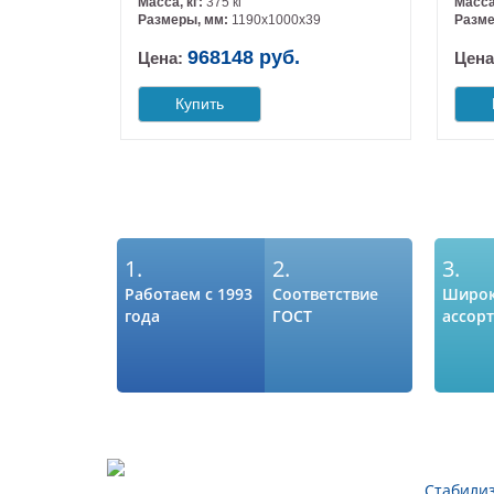
Масса, кг:
375 кг
Масса
Размеры, мм:
1190х1000х39
Разме
968148 руб.
Цена:
Цена
Купить
1.
2.
3.
Работаем с 1993
Соответствие
Широ
года
ГОСТ
ассор
Стабили