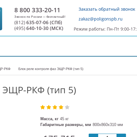
8 800 333-20-11
Заказать обратный звонок
7
zakaz@poligonspb.ru
(812)
635-07-06 (СПб)
(495)
640-10-30 (МСК)
Режим работы: Пн-Пт 9:00-17
ДОСТАВКА И ОПЛАТА
О ПРОИЗВОДИТЕЛЕ
С
ЩР-РКФ
Блок реле контроля фаз ЭЩР-РКФ (тип 5)
 ЭЩР-РКФ (тип 5)
Масса, кг
45 кг
Габаритные размеры, мм
800х860х310 мм