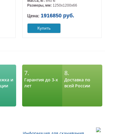
Масса, кг:
840 кг
Размеры, мм:
1250х1200х66
1916850 руб.
Цена:
Купить
7.
8.
ржка и
Гарантия до 3-х
Доставка по
ации
лет
всей России
Информация для скачивания