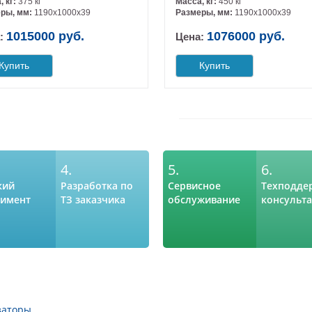
, кг:
375 кг
Масса, кг:
450 кг
ры, мм:
1190х1000х39
Размеры, мм:
1190х1000х39
1015000 руб.
1076000 руб.
:
Цена:
Купить
Купить
4.
5.
6.
кий
Разработка по
Сервисное
Техподде
тимент
ТЗ заказчика
обслуживание
консульт
заторы