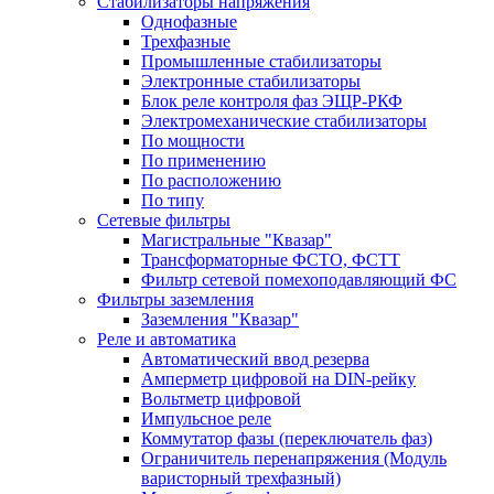
Стабилизаторы напряжения
Однофазные
Трехфазные
Промышленные стабилизаторы
Электронные стабилизаторы
Блок реле контроля фаз ЭЩР-РКФ
Электромеханические стабилизаторы
По мощности
По применению
По расположению
По типу
Сетевые фильтры
Магистральные "Квазар"
Трансформаторные ФСТО, ФСТТ
Фильтр сетевой помехоподавляющий ФС
Фильтры заземления
Заземления "Квазар"
Реле и автоматика
Автоматический ввод резерва
Амперметр цифровой на DIN-рейку
Вольтметр цифровой
Импульсное реле
Коммутатор фазы (переключатель фаз)
Ограничитель перенапряжения (Модуль
варисторный трехфазный)