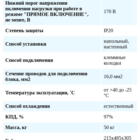
Нижний порог напряжения
включения нагрузки при работе в
170 В
режиме "ПРЯМОЕ ВКЛЮЧЕНИЕ",
не менее, В
Степень защиты
IP20
напольный,
Способ установки
настенный
клеммные
Способ подключения
колодки
Сечение проводов для подключения
16,0 мм2
блока, мм2
от +40 до -25
Температура эксплуатации, ˚С
°C
Способ охлаждения
естественный
КПД, %
97%
Масса, кг
50 кг
215х485х305