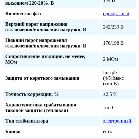
144 В
выходном 220-20%, В
Количество фаз
однофазный
Верхний порог напряжения
242/239 В
отключения/включения нагрузки, В
Нижний порог напряжения
176/198 В
отключения/включения нагрузки, В
Сопротивление изоляции, не менее,
2 МОм
МОм
Iнагр>
Защита от короткого замыкания
(4/5)Iмакс
(тип В)
Точность коррекции, %
±2,5 %
Характеристика срабатывания
тип С
токовой защиты (тепловая)
Тип стабилизатора
электронный
Байпас
есть