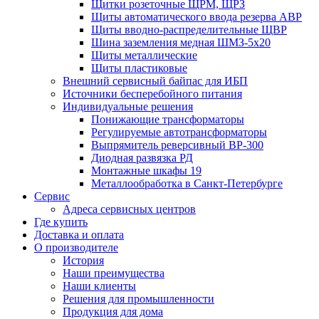
Щитки розеточные ЩРМ, ЩРЗ
Щиты автоматического ввода резерва АВР
Щиты вводно-распределительные ЩВР
Шина заземления медная ШМЗ-5х20
Щиты металлические
Щиты пластиковые
Внешний сервисный байпас для ИБП
Источники бесперебойного питания
Индивидуальные решения
Понижающие трансформаторы
Регулируемые автотрансформаторы
Выпрямитель реверсивный ВР-300
Диодная развязка РД
Монтажные шкафы 19
Металлообработка в Санкт-Петербурге
Сервис
Адреса сервисных центров
Где купить
Доставка и оплата
О производителе
История
Наши преимущества
Наши клиенты
Решения для промышленности
Продукция для дома