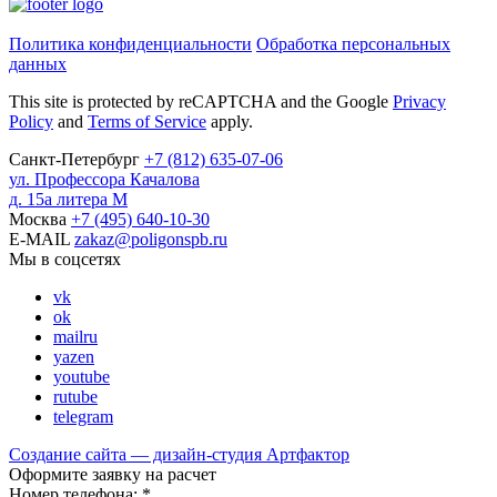
Политика конфиденциальности
Обработка персональных
данных
This site is protected by reCAPTCHA and the Google
Privacy
Policy
and
Terms of Service
apply.
Санкт-Петербург
+7
(812)
635-07-06
ул. Профессора Качалова
д. 15а литера М
Москва
+7
(495)
640-10-30
E-MAIL
zakaz@poligonspb.ru
Мы в соцсетях
vk
ok
mailru
yazen
youtube
rutube
telegram
Создание сайта — дизайн-студия
Артфактор
Оформите заявку на расчет
Номер телефона:
*