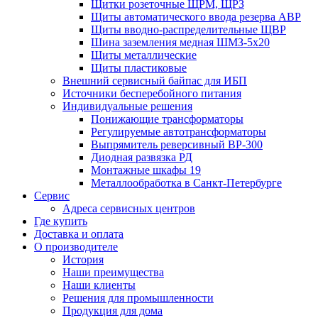
Щитки розеточные ЩРМ, ЩРЗ
Щиты автоматического ввода резерва АВР
Щиты вводно-распределительные ЩВР
Шина заземления медная ШМЗ-5х20
Щиты металлические
Щиты пластиковые
Внешний сервисный байпас для ИБП
Источники бесперебойного питания
Индивидуальные решения
Понижающие трансформаторы
Регулируемые автотрансформаторы
Выпрямитель реверсивный ВР-300
Диодная развязка РД
Монтажные шкафы 19
Металлообработка в Санкт-Петербурге
Сервис
Адреса сервисных центров
Где купить
Доставка и оплата
О производителе
История
Наши преимущества
Наши клиенты
Решения для промышленности
Продукция для дома