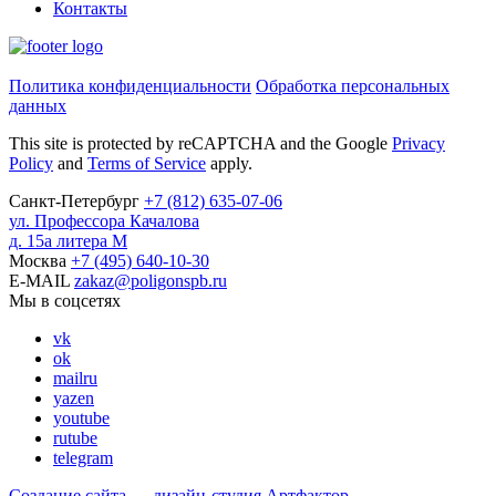
Контакты
Политика конфиденциальности
Обработка персональных
данных
This site is protected by reCAPTCHA and the Google
Privacy
Policy
and
Terms of Service
apply.
Санкт-Петербург
+7
(812)
635-07-06
ул. Профессора Качалова
д. 15а литера М
Москва
+7
(495)
640-10-30
E-MAIL
zakaz@poligonspb.ru
Мы в соцсетях
vk
ok
mailru
yazen
youtube
rutube
telegram
Создание сайта — дизайн-студия
Артфактор