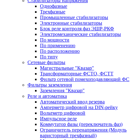
Стабилизаторы напряжения
Однофазные
Трехфазные
Промышленные стабилизаторы
Электронные стабилизаторы
Блок реле контроля фаз ЭЩР-РКФ
Электромеханические стабилизаторы
По мощности
По применению
По расположению
По типу
Сетевые фильтры
Магистральные "Квазар"
Трансформаторные ФСТО, ФСТТ
Фильтр сетевой помехоподавляющий ФС
Фильтры заземления
Заземления "Квазар"
Реле и автоматика
Автоматический ввод резерва
Амперметр цифровой на DIN-рейку
Вольтметр цифровой
Импульсное реле
Коммутатор фазы (переключатель фаз)
Ограничитель перенапряжения (Модуль
варисторный трехфазный)