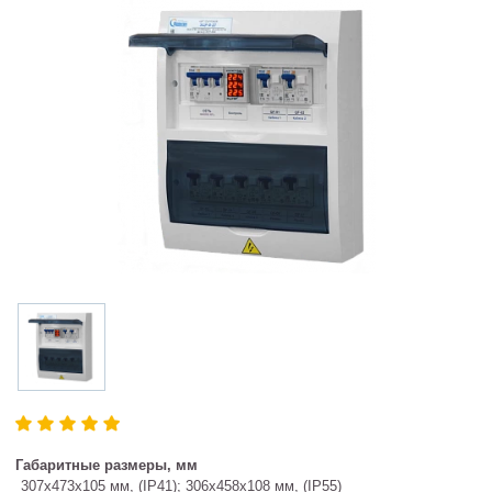
Габаритные размеры, мм
307х473х105 мм, (IP41); 306х458х108 мм, (IP55)