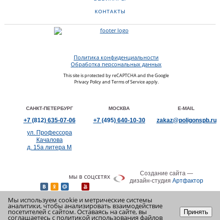
КОНТАКТЫ
Политика конфиденциальности
Обработка персональных данных
This site is protected by reCAPTCHA and the Google
Privacy Policy
and
Terms of Service
apply.
САНКТ-ПЕТЕРБУРГ
МОСКВА
E-MAIL
+7
(812)
635-07-06
+7
(495)
640-10-30
zakaz@poligonspb.ru
ул. Профессора
Качалова
д. 15а литера М
Создание сайта —
МЫ В СОЦСЕТЯХ
дизайн-студия
Артфактор
Мы используем cookie и метрические системы
аналитики, чтобы анализировать взаимодействие
посетителей с сайтом. Оставаясь на сайте, вы
Принять
соглашаетесь с
политикой использования файлов