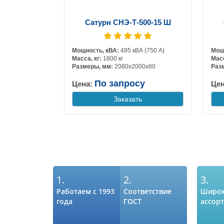
Сатурн СНЭ-Т-500-15 Ш
Мощность, кВА:
495 кВА (750 А)
Мощ
Масса, кг:
1800 кг
Масс
Размеры, мм:
2080х2000х80
Раз
По запросу
Цена:
Це
Заказать
1.
2.
3.
Работаем с 1993
Соответствие
Широ
года
ГОСТ
ассор