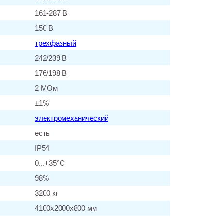
161-287 В
150 В
трехфазный
242/239 В
176/198 В
2 МОм
±1%
электромеханический
есть
IP54
0...+35°C
98%
3200 кг
4100х2000х800 мм