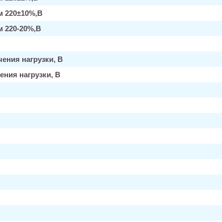
м 220±10%,В
 220-20%,В
ения нагрузки, В
ния нагрузки, В