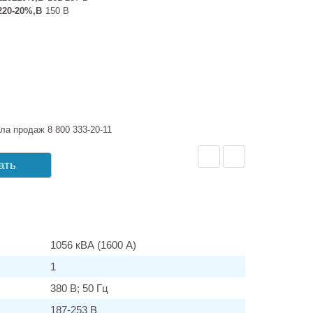
220-20%,В
150 В
ла продаж 8 800 333-20-11
ать
1056 кВА (1600 А)
1
380 В; 50 Гц
187-253 В