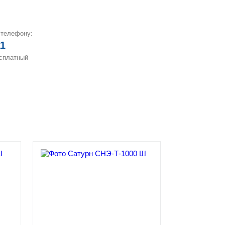
 телефону:
11
есплатный