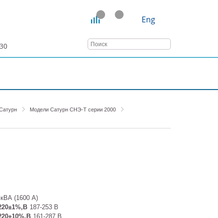
Eng
:30
ТАТЬИ
ВЕБИНАРЫ
КОНТАКТЫ
Сатурн
Модели Сатурн СНЭ-Т серии 2000
 кВА (1600 А)
220±1%,В
187-253 В
220±10%,В
161-287 В