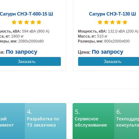
Сатурн СНЭ-Т-600-15 Ш
Сатурн СНЭ-Т-130 Ш
ность, кВА:
594 кВА (900 А)
Мощность, кВА:
132,0 кВА (200 А)
а, кг:
1800 кг
Масса, кг:
510 кг
меры, мм:
2080х2000х80
Размеры, мм:
800х2000х600
По запросу
По запросу
на:
Цена:
Заказать
Заказать
4.
5.
6.
кий
Разработка по
Сервисное
Техподде
тимент
ТЗ заказчика
обслуживание
консульт