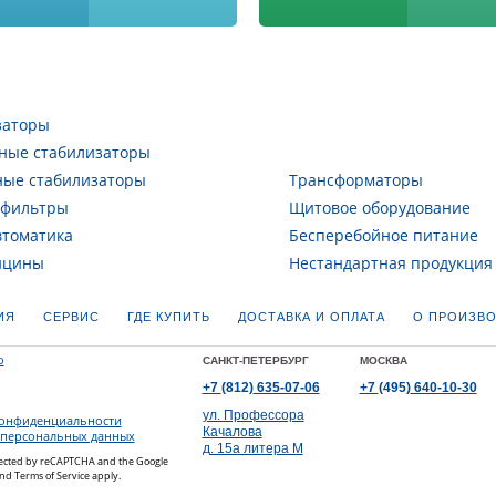
заторы
ные стабилизаторы
ные стабилизаторы
Трансформаторы
 фильтры
Щитовое оборудование
втоматика
Бесперебойное питание
ицины
Нестандартная продукция
ИЯ
СЕРВИС
ГДЕ КУПИТЬ
ДОСТАВКА И ОПЛАТА
О ПРОИЗВО
САНКТ-ПЕТЕРБУРГ
МОСКВА
+7
(812)
635-07-06
+7
(495)
640-10-30
ул. Профессора
конфиденциальности
Качалова
 персональных данных
д. 15а литера М
rotected by reCAPTCHA and the Google
nd
Terms of Service
apply.