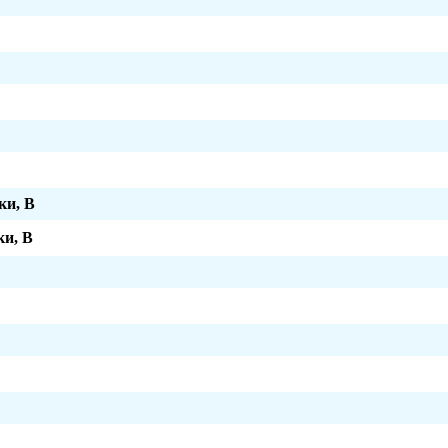
ки, В
и, В