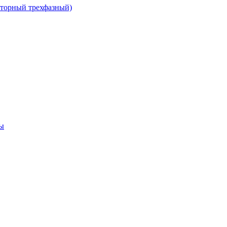
сторный трехфазный)
ы