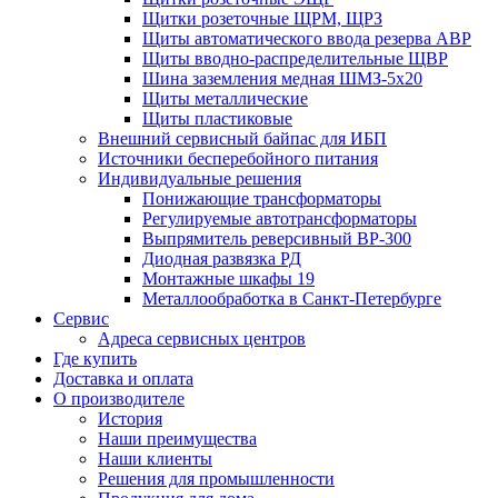
Щитки розеточные ЩРМ, ЩРЗ
Щиты автоматического ввода резерва АВР
Щиты вводно-распределительные ЩВР
Шина заземления медная ШМЗ-5х20
Щиты металлические
Щиты пластиковые
Внешний сервисный байпас для ИБП
Источники бесперебойного питания
Индивидуальные решения
Понижающие трансформаторы
Регулируемые автотрансформаторы
Выпрямитель реверсивный ВР-300
Диодная развязка РД
Монтажные шкафы 19
Металлообработка в Санкт-Петербурге
Сервис
Адреса сервисных центров
Где купить
Доставка и оплата
О производителе
История
Наши преимущества
Наши клиенты
Решения для промышленности