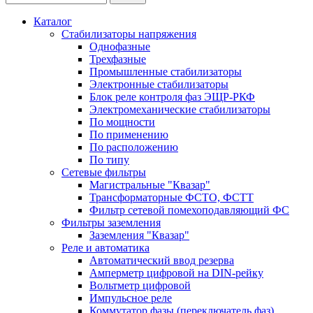
Каталог
Стабилизаторы напряжения
Однофазные
Трехфазные
Промышленные стабилизаторы
Электронные стабилизаторы
Блок реле контроля фаз ЭЩР-РКФ
Электромеханические стабилизаторы
По мощности
По применению
По расположению
По типу
Сетевые фильтры
Магистральные "Квазар"
Трансформаторные ФСТО, ФСТТ
Фильтр сетевой помехоподавляющий ФС
Фильтры заземления
Заземления "Квазар"
Реле и автоматика
Автоматический ввод резерва
Амперметр цифровой на DIN-рейку
Вольтметр цифровой
Импульсное реле
Коммутатор фазы (переключатель фаз)