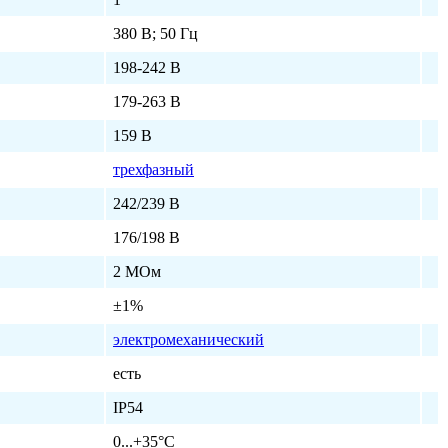
380 В; 50 Гц
198-242 В
179-263 В
159 В
трехфазный
242/239 В
176/198 В
2 МОм
±1%
электромеханический
есть
IP54
0...+35°C