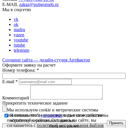
E-MAIL
zakaz@poligonspb.ru
Мы в соцсетях
vk
ok
mailru
yazen
youtube
rutube
telegram
Создание сайта — дизайн-студия
Артфактор
Оформите заявку на расчет
Номер телефона:
*
E-mail
*
Комментарий
Прикрепить техническое задание
Мы используем cookie и метрические системы
аналитики, чтобы анализировать взаимодействие
Я ознакомлен с
условиями
и даю свое согласие на
посетителей с сайтом. Оставаясь на сайте, вы
обработку персональных данных
Принять
соглашаетесь с
политикой использования файлов