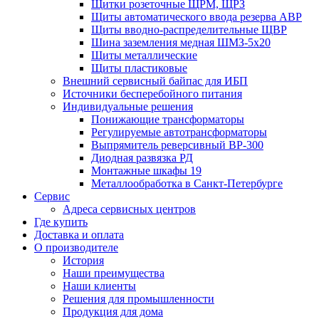
Щитки розеточные ЩРМ, ЩРЗ
Щиты автоматического ввода резерва АВР
Щиты вводно-распределительные ЩВР
Шина заземления медная ШМЗ-5х20
Щиты металлические
Щиты пластиковые
Внешний сервисный байпас для ИБП
Источники бесперебойного питания
Индивидуальные решения
Понижающие трансформаторы
Регулируемые автотрансформаторы
Выпрямитель реверсивный ВР-300
Диодная развязка РД
Монтажные шкафы 19
Металлообработка в Санкт-Петербурге
Сервис
Адреса сервисных центров
Где купить
Доставка и оплата
О производителе
История
Наши преимущества
Наши клиенты
Решения для промышленности
Продукция для дома