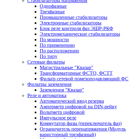
Стабилизаторы напряжения
Однофазные
Трехфазные
Промышленные стабилизаторы
Электронные стабилизаторы
Блок реле контроля фаз ЭЩР-РКФ
Электромеханические стабилизаторы
По мощности
По применению
По расположению
По типу
Сетевые фильтры
Магистральные "Квазар"
Трансформаторные ФСТО, ФСТТ
Фильтр сетевой помехоподавляющий ФС
Фильтры заземления
Заземления "Квазар"
Реле и автоматика
Автоматический ввод резерва
Амперметр цифровой на DIN-рейку
Вольтметр цифровой
Импульсное реле
Коммутатор фазы (переключатель фаз)
Ограничитель перенапряжения (Модуль
варисторный трехфазный)