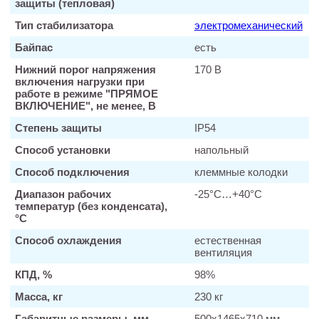
защиты (тепловая)
Тип стабилизатора
электромеханический
Байпас
есть
Нижний порог напряжения
170 В
включения нагрузки при
работе в режиме "ПРЯМОЕ
ВКЛЮЧЕНИЕ", не менее, В
Степень защиты
IP54
Способ установки
напольный
Способ подключения
клеммные колодки
Диапазон рабочих
-25°С…+40°С
температур (без конденсата),
°C
Способ охлаждения
естественная
вентиляция
КПД, %
98%
Масса, кг
230 кг
Габаритные размеры, мм
500х1465х710 мм