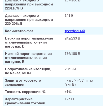
Диапазон входного
157-286 В
напряжения при выходном
220±10%,В
Диапазон входного
141 В
напряжения при выходном
220-20%,В
Количество фаз
трехфазный
Верхний порог напряжения
242/239 В
отключения/включения
нагрузки, В
Нижний порог напряжения
176/198 В
отключения/включения
нагрузки, В
Сопротивление изоляции,
2 МОм
не менее, МОм
Защита от короткого
I нагр > (4/5) Imax
замыкания
(тип В)
Точность коррекции, %
±1%
Характеристика
Тип D
срабатывания токовой