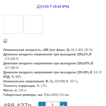
Tочность
±1%
коррекции
Номинальная мощность, кВА (ток фазы, А)
26,4 кВА (40 А)
Диапазон входного напряжения при выходном 220±1%,В
174-266 В
Диапазон входного напряжения при выходном 220±10%,В
157-286 В
Диапазон входного напряжения при выходном 220-20%,В
141 В
КПД, %
98%
Номинальное напряжение, В, Гц
220/380 В; 50 Гц
Точность коррекции, %
±1%
Масса, кг
230 кг
Габаритные размеры, мм
500х1465х710 мм
488 427р.
-
+