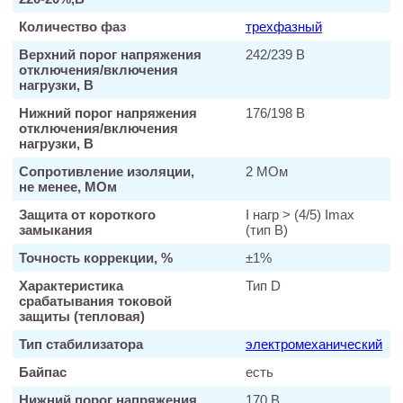
Количество фаз
трехфазный
Верхний порог напряжения
242/239 В
отключения/включения
нагрузки, В
Нижний порог напряжения
176/198 В
отключения/включения
нагрузки, В
Сопротивление изоляции,
2 МОм
не менее, МОм
Защита от короткого
I нагр > (4/5) Imax
замыкания
(тип В)
Точность коррекции, %
±1%
Характеристика
Тип D
срабатывания токовой
защиты (тепловая)
Тип стабилизатора
электромеханический
Байпас
есть
Нижний порог напряжения
170 В