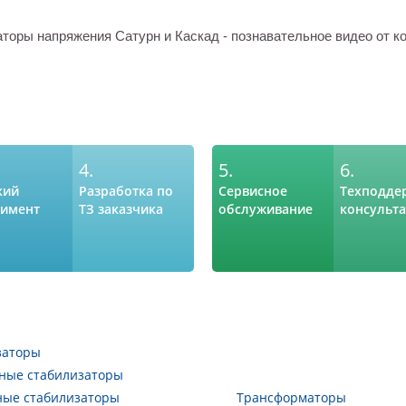
торы напряжения Сатурн и Каскад - познавательное видео от к
4.
5.
6.
кий
Разработка по
Сервисное
Техподде
тимент
ТЗ заказчика
обслуживание
консульт
заторы
ные стабилизаторы
ные стабилизаторы
Трансформаторы