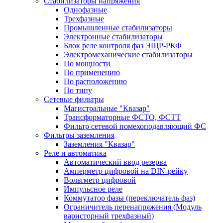
Стабилизаторы напряжения
Однофазные
Трехфазные
Промышленные стабилизаторы
Электронные стабилизаторы
Блок реле контроля фаз ЭЩР-РКФ
Электромеханические стабилизаторы
По мощности
По применению
По расположению
По типу
Сетевые фильтры
Магистральные "Квазар"
Трансформаторные ФСТО, ФСТТ
Фильтр сетевой помехоподавляющий ФС
Фильтры заземления
Заземления "Квазар"
Реле и автоматика
Автоматический ввод резерва
Амперметр цифровой на DIN-рейку
Вольтметр цифровой
Импульсное реле
Коммутатор фазы (переключатель фаз)
Ограничитель перенапряжения (Модуль
варисторный трехфазный)