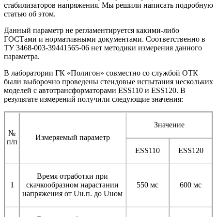
стабилизаторов напряжения. Мы решили написать подробную
статью об этом.
Данный параметр не регламентируется какими-либо
ГОСТами и нормативными документами. Соответственно в
ТУ 3468-003-39441565-06 нет методики измерения данного
параметра.
В лаборатории ГК «Полигон» совместно со службой ОТК
были выборочно проведены стендовые испытания нескольких
моделей с автотрансформаторами ESS110 и ESS120. В
результате измерений получили следующие значения:
Значение
№
Измеряемый параметр
п/п
ESS110
ESS120
Время отработки при
1
скачкообразном нарастании
550 мс
600 мс
напряжения от Uн.п. до Uном