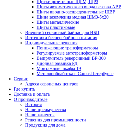
Щитки розеточные ЩРМ, ЩРЗ
Щиты автоматического ввода резерва АВР
Щиты вводно-распределительные ЩВР
Шина заземления медная ШМЗ-5х20
Щиты металлические
Щиты пластиковые
Внешний сервисный байпас для ИБП
Источники бесперебойного питания
Индивидуальные решения
Понижающие трансформаторы
Регулируемые автотрансформаторы
Выпрямитель реверсивный ВР-300
Диодная развязка РД
Монтажные шкафы 19
Металлообработка в Санкт-Петербурге
Сервис
Адреса сервисных центров
Где купить
Доставка и оплата
О производителе
История
Наши преимущества
Наши клиенты
Решения для промышленности
Продукция для дома