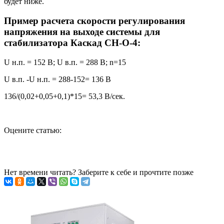
будет ниже.
Пример расчета скорости регулирования
напряжения на выходе системы для
стабилизатора Каскад СН-О-4:
U н.п. = 152 В; U в.п. = 288 В; n=15
U в.п. -U н.п. = 288-152= 136 В
136/(0,02+0,05+0,1)*15= 53,3 В/сек.
Оцените статью:
Нет времени читать? Заберите к себе и прочтите позже