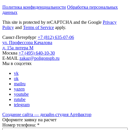
Политика конфиденциальности
Обработка персональных
данных
This site is protected by reCAPTCHA and the Google
Privacy
Policy
and
Terms of Service
apply.
Санкт-Петербург
+7
(812)
635-07-06
ул. Профессора Качалова
д. 15а литера М
Москва
+7
(495)
640-10-30
E-MAIL
zakaz@poligonspb.ru
Мы в соцсетях
vk
ok
mailru
yazen
youtube
rutube
telegram
Создание сайта — дизайн-студия
Артфактор
Оформите заявку на расчет
Номер телефона:
*