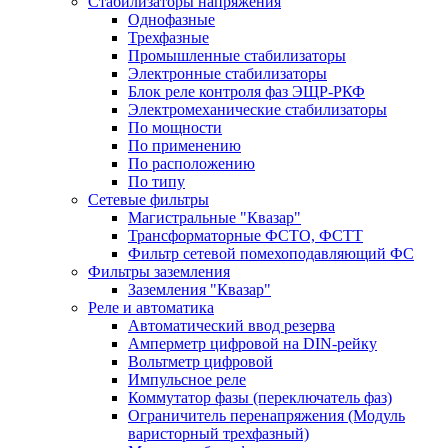
Стабилизаторы напряжения
Однофазные
Трехфазные
Промышленные стабилизаторы
Электронные стабилизаторы
Блок реле контроля фаз ЭЩР-РКФ
Электромеханические стабилизаторы
По мощности
По применению
По расположению
По типу
Сетевые фильтры
Магистральные "Квазар"
Трансформаторные ФСТО, ФСТТ
Фильтр сетевой помехоподавляющий ФС
Фильтры заземления
Заземления "Квазар"
Реле и автоматика
Автоматический ввод резерва
Амперметр цифровой на DIN-рейку
Вольтметр цифровой
Импульсное реле
Коммутатор фазы (переключатель фаз)
Ограничитель перенапряжения (Модуль
варисторный трехфазный)