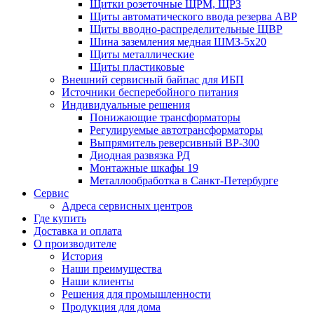
Щитки розеточные ЩРМ, ЩРЗ
Щиты автоматического ввода резерва АВР
Щиты вводно-распределительные ЩВР
Шина заземления медная ШМЗ-5х20
Щиты металлические
Щиты пластиковые
Внешний сервисный байпас для ИБП
Источники бесперебойного питания
Индивидуальные решения
Понижающие трансформаторы
Регулируемые автотрансформаторы
Выпрямитель реверсивный ВР-300
Диодная развязка РД
Монтажные шкафы 19
Металлообработка в Санкт-Петербурге
Сервис
Адреса сервисных центров
Где купить
Доставка и оплата
О производителе
История
Наши преимущества
Наши клиенты
Решения для промышленности
Продукция для дома