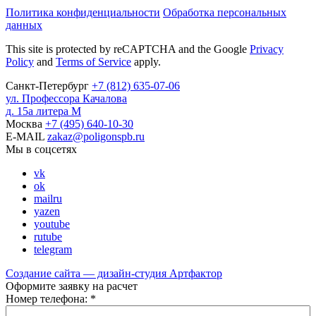
Политика конфиденциальности
Обработка персональных
данных
This site is protected by reCAPTCHA and the Google
Privacy
Policy
and
Terms of Service
apply.
Санкт-Петербург
+7
(812)
635-07-06
ул. Профессора Качалова
д. 15а литера М
Москва
+7
(495)
640-10-30
E-MAIL
zakaz@poligonspb.ru
Мы в соцсетях
vk
ok
mailru
yazen
youtube
rutube
telegram
Создание сайта — дизайн-студия
Артфактор
Оформите заявку на расчет
Номер телефона:
*