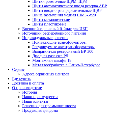
Щитки розеточные ЩРМ, ЩРЗ
Щиты автоматического ввода резерва АВР
Щиты вводно-распределительные ЩВР
Шина заземления медная ШМЗ-5х20
Щиты металлические
Щиты пластиковые
Внешний сервисный байпас для ИБП
Источники бесперебойного питания
Индивидуальные решения
Понижающие трансформаторы
Регулируемые автотрансформаторы
Выпрямитель реверсивный ВР-300
Диодная развязка РД
Монтажные шкафы 19
Металлообработка в Санкт-Петербурге
Сервис
Адреса сервисных центров
Где купить
Доставка и оплата
О производителе
История
Наши преимущества
Наши клиенты
Решения для промышленности
Продукция для дома