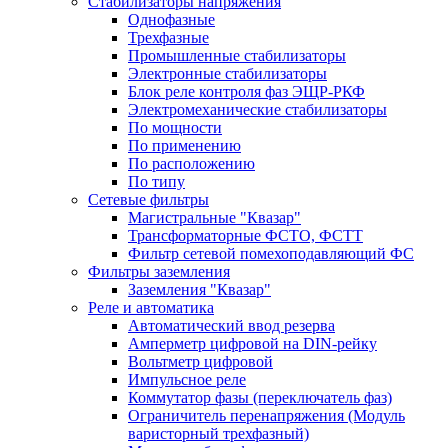
Стабилизаторы напряжения
Однофазные
Трехфазные
Промышленные стабилизаторы
Электронные стабилизаторы
Блок реле контроля фаз ЭЩР-РКФ
Электромеханические стабилизаторы
По мощности
По применению
По расположению
По типу
Сетевые фильтры
Магистральные "Квазар"
Трансформаторные ФСТО, ФСТТ
Фильтр сетевой помехоподавляющий ФС
Фильтры заземления
Заземления "Квазар"
Реле и автоматика
Автоматический ввод резерва
Амперметр цифровой на DIN-рейку
Вольтметр цифровой
Импульсное реле
Коммутатор фазы (переключатель фаз)
Ограничитель перенапряжения (Модуль
варисторный трехфазный)