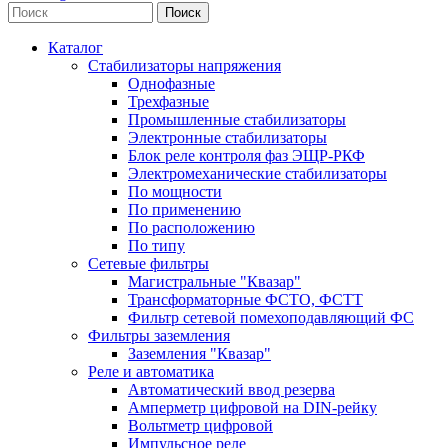
Каталог
Стабилизаторы напряжения
Однофазные
Трехфазные
Промышленные стабилизаторы
Электронные стабилизаторы
Блок реле контроля фаз ЭЩР-РКФ
Электромеханические стабилизаторы
По мощности
По применению
По расположению
По типу
Сетевые фильтры
Магистральные "Квазар"
Трансформаторные ФСТО, ФСТТ
Фильтр сетевой помехоподавляющий ФС
Фильтры заземления
Заземления "Квазар"
Реле и автоматика
Автоматический ввод резерва
Амперметр цифровой на DIN-рейку
Вольтметр цифровой
Импульсное реле