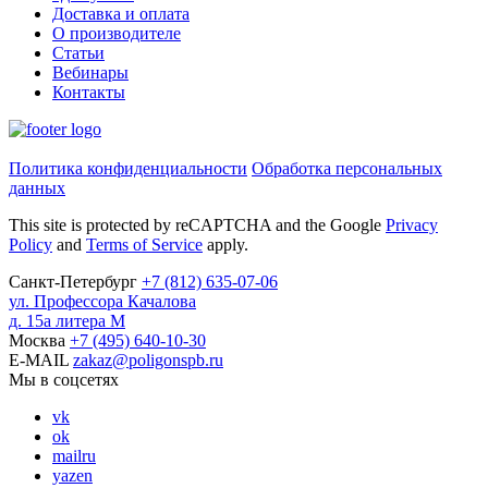
Доставка и оплата
О производителе
Статьи
Вебинары
Контакты
Политика конфиденциальности
Обработка персональных
данных
This site is protected by reCAPTCHA and the Google
Privacy
Policy
and
Terms of Service
apply.
Санкт-Петербург
+7
(812)
635-07-06
ул. Профессора Качалова
д. 15а литера М
Москва
+7
(495)
640-10-30
E-MAIL
zakaz@poligonspb.ru
Мы в соцсетях
vk
ok
mailru
yazen