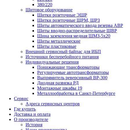
380/220
Щитовое оборудование
Щитки розеточные ЭЩР
Щитки розеточные ЩРМ, ЩРЗ
Щиты автоматического ввода резерва АВР
Щиты вводно-распределительные ЩВР
Шина заземления медная ШМЗ-5х20
Щиты металлические
Щиты пластиковые
Внешний сервисный байпас для ИБП
Источники бесперебойного питания
Индивидуальные решения
Понижающие трансформаторы
Регулируемые автотрансформаторы
Выпрямитель реверсивный ВР-300
Диодная развязка РД
Монтажные шкафы 19
Металлообработка в Санкт-Петербурге
Сервис
Адреса сервисных центров
Где купить
Доставка и оплата
О производителе
История
Наши преимущества