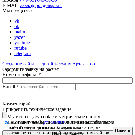
E-MAIL
zakaz@poligonspb.ru
Мы в соцсетях
vk
ok
mailru
yazen
youtube
rutube
telegram
Создание сайта — дизайн-студия
Артфактор
Оформите заявку на расчет
Номер телефона:
*
E-mail
*
Комментарий
Прикрепить техническое задание
Мы используем cookie и метрические системы
аналитики, чтобы анализировать взаимодействие
Я ознакомлен с
условиями
и даю свое согласие на
посетителей с сайтом. Оставаясь на сайте, вы
обработку персональных данных
Принять
соглашаетесь с
политикой использования файлов