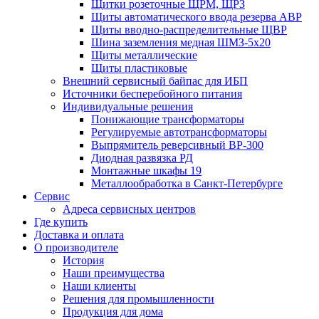
Щитки розеточные ЩРМ, ЩРЗ
Щиты автоматического ввода резерва АВР
Щиты вводно-распределительные ЩВР
Шина заземления медная ШМЗ-5х20
Щиты металлические
Щиты пластиковые
Внешний сервисный байпас для ИБП
Источники бесперебойного питания
Индивидуальные решения
Понижающие трансформаторы
Регулируемые автотрансформаторы
Выпрямитель реверсивный ВР-300
Диодная развязка РД
Монтажные шкафы 19
Металлообработка в Санкт-Петербурге
Сервис
Адреса сервисных центров
Где купить
Доставка и оплата
О производителе
История
Наши преимущества
Наши клиенты
Решения для промышленности
Продукция для дома