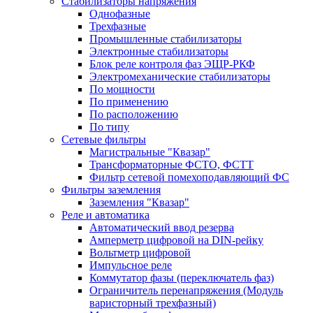
Стабилизаторы напряжения
Однофазные
Трехфазные
Промышленные стабилизаторы
Электронные стабилизаторы
Блок реле контроля фаз ЭЩР-РКФ
Электромеханические стабилизаторы
По мощности
По применению
По расположению
По типу
Сетевые фильтры
Магистральные "Квазар"
Трансформаторные ФСТО, ФСТТ
Фильтр сетевой помехоподавляющий ФС
Фильтры заземления
Заземления "Квазар"
Реле и автоматика
Автоматический ввод резерва
Амперметр цифровой на DIN-рейку
Вольтметр цифровой
Импульсное реле
Коммутатор фазы (переключатель фаз)
Ограничитель перенапряжения (Модуль
варисторный трехфазный)