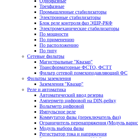
Однофазные
Трехфазные
Промышленные стабилизаторы
Электронные стабилизаторы
Блок реле контроля фаз ЭЩР-РКФ
Электромеханические стабилизаторы
По мощности
По применению
По расположению
По типу
Сетевые фильтры
Магистральные "Квазар"
Трансформаторные ФСТО, ФСТТ
Фильтр сетевой помехоподавляющий ФС
Фильтры заземления
Заземления "Квазар"
Реле и автоматика
Автоматический ввод резерва
Амперметр цифровой на DIN-рейку
Вольтметр цифровой
Импульсное реле
Коммутатор фазы (переключатель фаз)
Ограничитель перенапряжения (Модуль вари
Модуль выбора фазы
Регистратор тока и напряжения