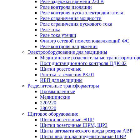
Реле задержки времени 220 В
Реле контроля изоляции
Реле контроля пуска электродвигателя
Реле ограничения мощности
Реле ограничения пускового тока
Реле тока
Реле тока утечки
Фильтр сетевой помехоподавляющий ФС
Реле контроля напряжения
Электрооборудование для медицины
Медицинские разделительные трансформатор
Пост дистанционного контроля ПДК-02
Щитки розеточные
Розетка заземления РЗ-01
ИБП для медицины
Разделительные трансформаторы
Промышленные
Медицинские
220/220
380/220
Щитовое оборудование
Щитки розеточные ЭЩР
Щитки розеточные ЩРМ, ЩРЗ
Щиты автоматического ввода резерва АВР
Щиты вводно-распределительные ЩВР