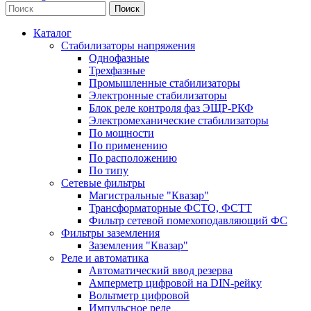
Каталог
Стабилизаторы напряжения
Однофазные
Трехфазные
Промышленные стабилизаторы
Электронные стабилизаторы
Блок реле контроля фаз ЭЩР-РКФ
Электромеханические стабилизаторы
По мощности
По применению
По расположению
По типу
Сетевые фильтры
Магистральные "Квазар"
Трансформаторные ФСТО, ФСТТ
Фильтр сетевой помехоподавляющий ФС
Фильтры заземления
Заземления "Квазар"
Реле и автоматика
Автоматический ввод резерва
Амперметр цифровой на DIN-рейку
Вольтметр цифровой
Импульсное реле