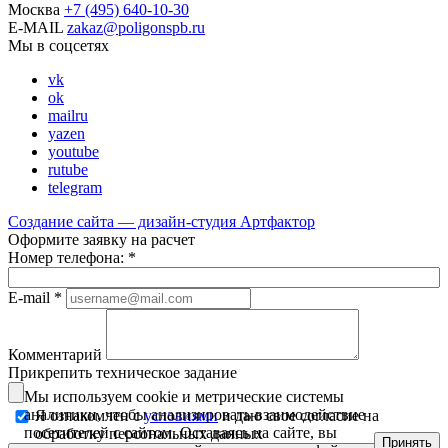
Москва
+7
(495)
640-10-30
E-MAIL
zakaz@poligonspb.ru
Мы в соцсетях
vk
ok
mailru
yazen
youtube
rutube
telegram
Создание сайта — дизайн-студия
Артфактор
Оформите заявку на расчет
Номер телефона:
*
E-mail
*
Комментарий
Прикрепить техническое задание
Мы используем cookie и метрические системы
аналитики, чтобы анализировать взаимодействие
Я ознакомлен с
условиями
и даю свое согласие на
посетителей с сайтом. Оставаясь на сайте, вы
обработку персональных данных
Принять