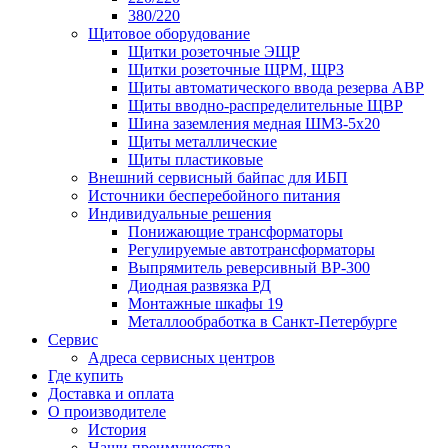
380/220
Щитовое оборудование
Щитки розеточные ЭЩР
Щитки розеточные ЩРМ, ЩРЗ
Щиты автоматического ввода резерва АВР
Щиты вводно-распределительные ЩВР
Шина заземления медная ШМЗ-5х20
Щиты металлические
Щиты пластиковые
Внешний сервисный байпас для ИБП
Источники бесперебойного питания
Индивидуальные решения
Понижающие трансформаторы
Регулируемые автотрансформаторы
Выпрямитель реверсивный ВР-300
Диодная развязка РД
Монтажные шкафы 19
Металлообработка в Санкт-Петербурге
Сервис
Адреса сервисных центров
Где купить
Доставка и оплата
О производителе
История
Наши преимущества