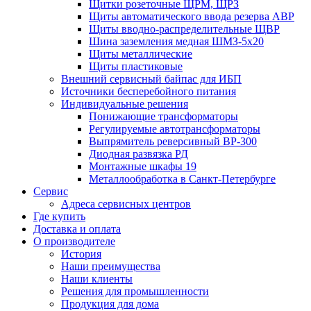
Щитки розеточные ЩРМ, ЩРЗ
Щиты автоматического ввода резерва АВР
Щиты вводно-распределительные ЩВР
Шина заземления медная ШМЗ-5х20
Щиты металлические
Щиты пластиковые
Внешний сервисный байпас для ИБП
Источники бесперебойного питания
Индивидуальные решения
Понижающие трансформаторы
Регулируемые автотрансформаторы
Выпрямитель реверсивный ВР-300
Диодная развязка РД
Монтажные шкафы 19
Металлообработка в Санкт-Петербурге
Сервис
Адреса сервисных центров
Где купить
Доставка и оплата
О производителе
История
Наши преимущества
Наши клиенты
Решения для промышленности
Продукция для дома