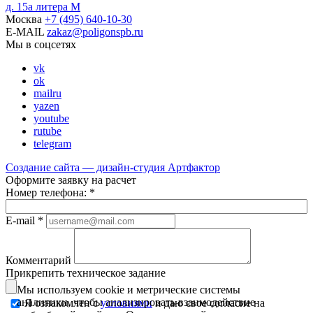
д. 15а литера М
Москва
+7
(495)
640-10-30
E-MAIL
zakaz@poligonspb.ru
Мы в соцсетях
vk
ok
mailru
yazen
youtube
rutube
telegram
Создание сайта — дизайн-студия
Артфактор
Оформите заявку на расчет
Номер телефона:
*
E-mail
*
Комментарий
Прикрепить техническое задание
Мы используем cookie и метрические системы
аналитики, чтобы анализировать взаимодействие
Я ознакомлен с
условиями
и даю свое согласие на