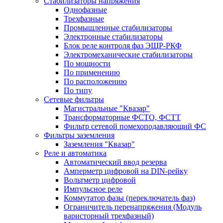
Стабилизаторы напряжения
Однофазные
Трехфазные
Промышленные стабилизаторы
Электронные стабилизаторы
Блок реле контроля фаз ЭЩР-РКФ
Электромеханические стабилизаторы
По мощности
По применению
По расположению
По типу
Сетевые фильтры
Магистральные "Квазар"
Трансформаторные ФСТО, ФСТТ
Фильтр сетевой помехоподавляющий ФС
Фильтры заземления
Заземления "Квазар"
Реле и автоматика
Автоматический ввод резерва
Амперметр цифровой на DIN-рейку
Вольтметр цифровой
Импульсное реле
Коммутатор фазы (переключатель фаз)
Ограничитель перенапряжения (Модуль
варисторный трехфазный)