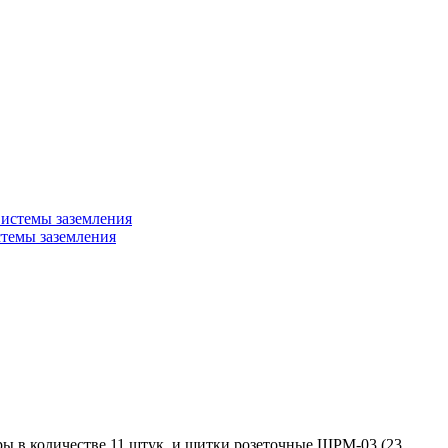
темы заземления
ы в количестве 11 штук, и щитки розеточные ЩРМ-03 (23