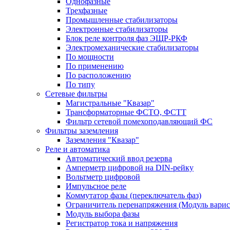
Однофазные
Трехфазные
Промышленные стабилизаторы
Электронные стабилизаторы
Блок реле контроля фаз ЭЩР-РКФ
Электромеханические стабилизаторы
По мощности
По применению
По расположению
По типу
Сетевые фильтры
Магистральные "Квазар"
Трансформаторные ФСТО, ФСТТ
Фильтр сетевой помехоподавляющий ФС
Фильтры заземления
Заземления "Квазар"
Реле и автоматика
Автоматический ввод резерва
Амперметр цифровой на DIN-рейку
Вольтметр цифровой
Импульсное реле
Коммутатор фазы (переключатель фаз)
Ограничитель перенапряжения (Модуль вари
Модуль выбора фазы
Регистратор тока и напряжения