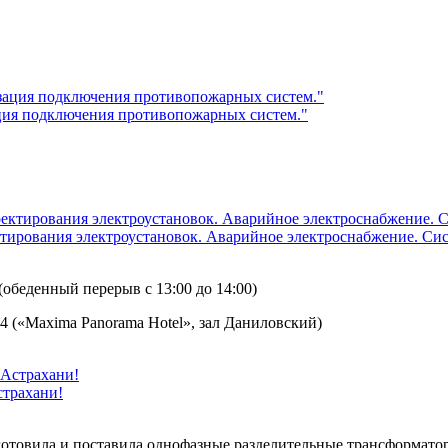
ция подключения противопожарных систем."
рования электроустановок. Аварийное электроснабжение. Сис
 (обеденный перерыв с 13:00 до 14:00)
 4 («Maxima Panorama Hotel», зал Даниловский)
страхани!
отовила и поставила однофазные разделительные трансформатор