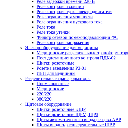
Реле задержки времени 220 В
Реле контроля изоляции
Реле контроля пуска электродвигателя
Реле ограничения мощности
Реле ограничения пускового тока
Реле тока
Реле тока утечки
Фильтр сетевой помехоподавляющий ФС
Реле контроля напряжения
Электрооборудование для медицины
Медицинские разделительные трансформатор
Пост дистанционного контроля ПДК-02
Щитки розеточные
Розетка заземления РЗ-01
ИБП для медицины
Разделительные трансформаторы
Промышленные
Медицинские
220/220
380/220
Щитовое оборудование
Щитки розеточные ЭЩР
Щитки розеточные ЩРМ, ЩРЗ
Щиты автоматического ввода резерва АВР
Щиты вводно-распределительные ЩВР