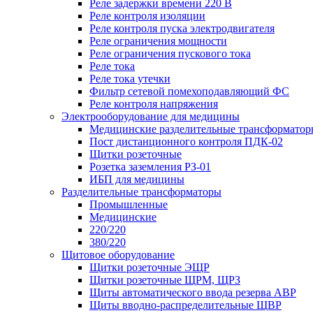
Реле задержки времени 220 В
Реле контроля изоляции
Реле контроля пуска электродвигателя
Реле ограничения мощности
Реле ограничения пускового тока
Реле тока
Реле тока утечки
Фильтр сетевой помехоподавляющий ФС
Реле контроля напряжения
Электрооборудование для медицины
Медицинские разделительные трансформатор
Пост дистанционного контроля ПДК-02
Щитки розеточные
Розетка заземления РЗ-01
ИБП для медицины
Разделительные трансформаторы
Промышленные
Медицинские
220/220
380/220
Щитовое оборудование
Щитки розеточные ЭЩР
Щитки розеточные ЩРМ, ЩРЗ
Щиты автоматического ввода резерва АВР
Щиты вводно-распределительные ЩВР