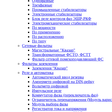
Однофазные
Трехфазные
Промышленные стабилизаторы
Электронные стабилизаторы
Блок реле контроля фаз ЭЩР-РКФ
Электромеханические стабилизаторы
По мощности
По применению
По расположению
По типу
Сетевые фильтры
Магистральные "Квазар"
Трансформаторные ФСТО, ФСТТ
Фильтр сетевой помехоподавляющий ФС
Фильтры заземления
Заземления "Квазар"
Реле и автоматика
Автоматический ввод резерва
Амперметр цифровой на DIN-рейку
Вольтметр цифровой
Импульсное реле
Коммутатор фазы (переключатель фаз)
Ограничитель перенапряжения (Модуль вари
Модуль выбора фазы
Регистратор тока и напряжения