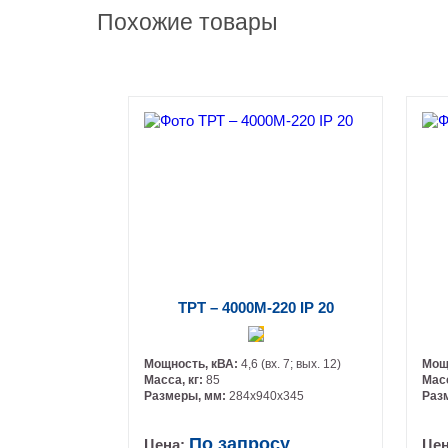
Похожие товары
ТРТ – 4000М-220 IP 20
Мощность, кВА:
4,6 (вх. 7; вых. 12)
Мощ
Масса, кг:
85
Масс
Размеры, мм:
284х940х345
Раз
По запросу
Цена:
Це