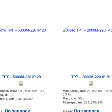
ТРТ – 5000М-220 IP 20
ТРТ – 2000М-220 IP 20
ность, кВА:
5,0 (вх. 8; вых. 13.5)
Мощность, кВА:
2,0 кВА (вх. 3 А; в
5,5 А)
а, кг:
100
Масса, кг:
55 кг
меры, мм:
284х940х345
Размеры, мм:
284х940х345
По запросу
По запросу
на:
Цена: