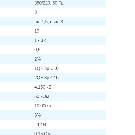
380/220, 50 Гц
3
вх. 1,5; вых. 3
10
1 - 3 с
0,5
2%
1QF 3р С10
2QF 3р С10
4,150 кВ
50 кОм
10 000 ч
3%
=12 В
0,15 Ом