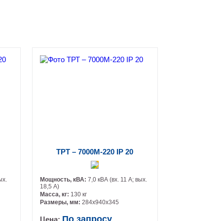
ТРТ – 7000М-220 IP 20
ых.
Мощность, кВА:
7,0 кВА (вх. 11 А; вых.
18,5 А)
Масса, кг:
130 кг
Размеры, мм:
284х940х345
По запросу
Цена: