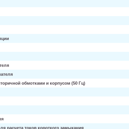
яции
теля
чателя
торичной обмотками и корпусом (50 Гц)
ля
ля расчета токов короткого замыкания