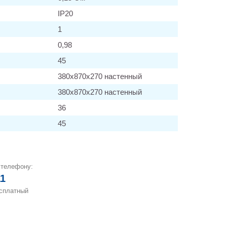
IP20
1
0,98
45
380х870х270 настенный
380х870х270 настенный
36
45
 телефону:
11
есплатный