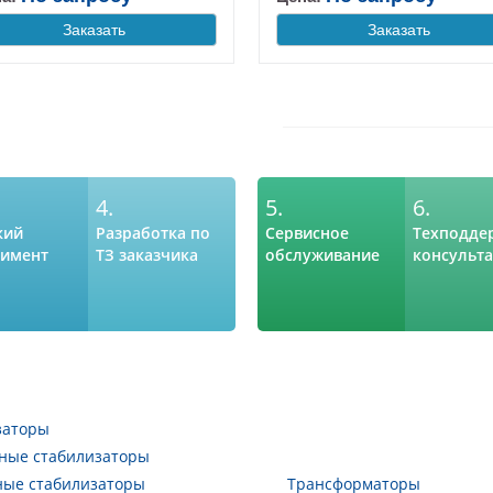
Заказать
Заказать
4.
5.
6.
кий
Разработка по
Сервисное
Техподде
тимент
ТЗ заказчика
обслуживание
консульт
заторы
ные стабилизаторы
ные стабилизаторы
Трансформаторы