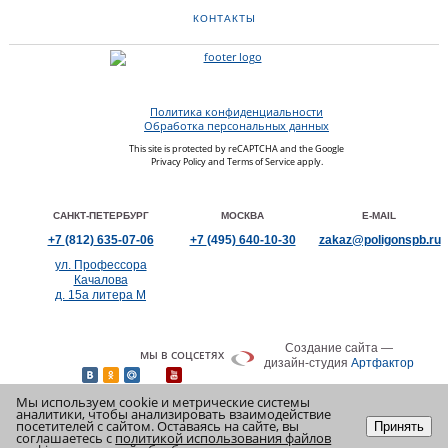
КОНТАКТЫ
Политика конфиденциальности
Обработка персональных данных
This site is protected by reCAPTCHA and the Google
Privacy Policy
and
Terms of Service
apply.
САНКТ-ПЕТЕРБУРГ
МОСКВА
E-MAIL
+7
(812)
635-07-06
+7
(495)
640-10-30
zakaz@poligonspb.ru
ул. Профессора
Качалова
д. 15а литера М
Создание сайта —
МЫ В СОЦСЕТЯХ
дизайн-студия
Артфактор
Мы используем cookie и метрические системы
аналитики, чтобы анализировать взаимодействие
посетителей с сайтом. Оставаясь на сайте, вы
Принять
соглашаетесь с
политикой использования файлов