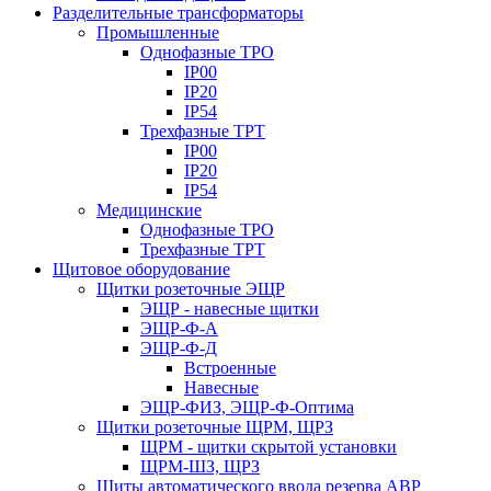
Разделительные трансформаторы
Промышленные
Однофазные ТРО
IP00
IP20
IP54
Трехфазные ТРТ
IP00
IP20
IP54
Медицинские
Однофазные ТРО
Трехфазные ТРТ
Щитовое оборудование
Щитки розеточные ЭЩР
ЭЩР - навесные щитки
ЭЩР-Ф-А
ЭЩР-Ф-Д
Встроенные
Навесные
ЭЩР-ФИЗ, ЭЩР-Ф-Оптима
Щитки розеточные ЩРМ, ЩРЗ
ЩРМ - щитки скрытой установки
ЩРМ-ШЗ, ЩРЗ
Щиты автоматического ввода резерва АВР