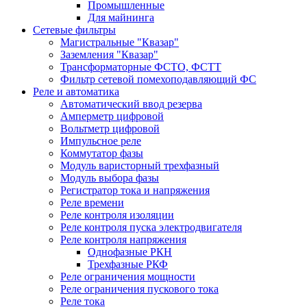
Промышленные
Для майнинга
Сетевые фильтры
Магистральные "Квазар"
Заземления "Квазар"
Трансформаторные ФСТО, ФСТТ
Фильтр сетевой помехоподавляющий ФС
Реле и автоматика
Автоматический ввод резерва
Амперметр цифровой
Вольтметр цифровой
Импульсное реле
Коммутатор фазы
Модуль варисторный трехфазный
Модуль выбора фазы
Регистратор тока и напряжения
Реле времени
Реле контроля изоляции
Реле контроля пуска электродвигателя
Реле контроля напряжения
Однофазные РКН
Трехфазные РКФ
Реле ограничения мощности
Реле ограничения пускового тока
Реле тока