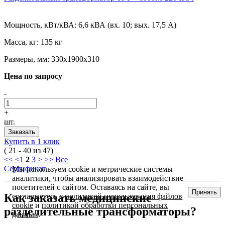
Мощность, кВт/кВА:
6,6 кВА (вх. 10; вых. 17,5 А)
Масса, кг:
135 кг
Размеры, мм:
330х1900х310
Цена по запросу
-
+
шт.
Заказать
Купить в 1 клик
( 21 - 40 из 47)
<<
<
1
2
3
>
>>
Все
Сертификат
Мы используем cookie и метрические системы
аналитики, чтобы анализировать взаимодействие
посетителей с сайтом. Оставаясь на сайте, вы
Принять
Как заказать медицинские
соглашаетесь с
политикой использования файлов
cookie
и
политикой обработки персональных
разделительные трансформаторы?
данных
.