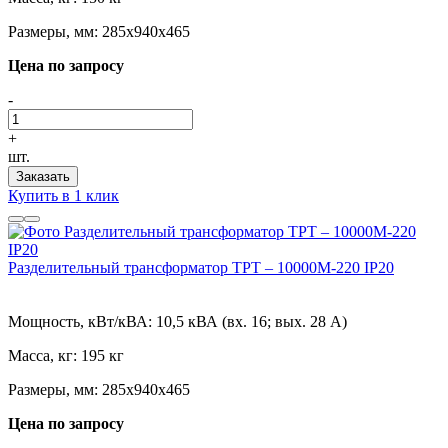
Размеры, мм:
285х940х465
Цена по запросу
-
+
шт.
Заказать
Купить в 1 клик
Разделительный трансформатор ТРТ – 10000М-220 IP20
Мощность, кВт/кВА:
10,5 кВА (вх. 16; вых. 28 А)
Масса, кг:
195 кг
Размеры, мм:
285х940х465
Цена по запросу