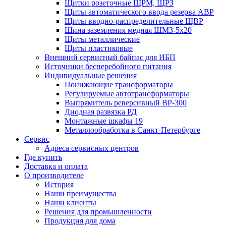
Щитки розеточные ЩРМ, ЩРЗ
Щиты автоматического ввода резерва АВР
Щиты вводно-распределительные ЩВР
Шина заземления медная ШМЗ-5х20
Щиты металлические
Щиты пластиковые
Внешний сервисный байпас для ИБП
Источники бесперебойного питания
Индивидуальные решения
Понижающие трансформаторы
Регулируемые автотрансформаторы
Выпрямитель реверсивный ВР-300
Диодная развязка РД
Монтажные шкафы 19
Металлообработка в Санкт-Петербурге
Сервис
Адреса сервисных центров
Где купить
Доставка и оплата
О производителе
История
Наши преимущества
Наши клиенты
Решения для промышленности
Продукция для дома