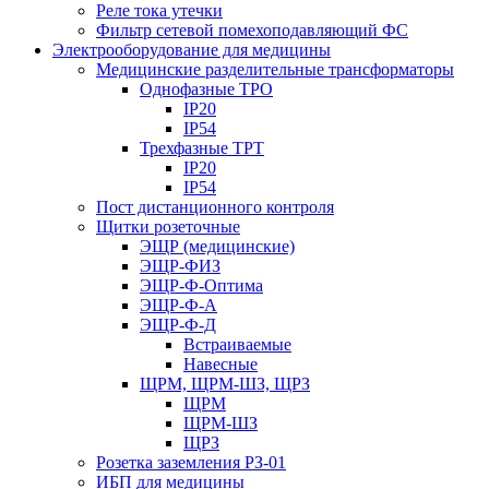
Реле тока утечки
Фильтр сетевой помехоподавляющий ФС
Электрооборудование для медицины
Медицинские разделительные трансформаторы
Однофазные ТРО
IP20
IP54
Трехфазные ТРТ
IP20
IP54
Пост дистанционного контроля
Щитки розеточные
ЭЩР (медицинские)
ЭЩР-ФИЗ
ЭЩР-Ф-Оптима
ЭЩР-Ф-А
ЭЩР-Ф-Д
Встраиваемые
Навесные
ЩРМ, ЩРМ-ШЗ, ЩРЗ
ЩРМ
ЩРМ-ШЗ
ЩРЗ
Розетка заземления РЗ-01
ИБП для медицины