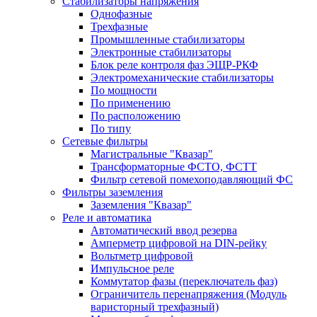
Стабилизаторы напряжения
Однофазные
Трехфазные
Промышленные стабилизаторы
Электронные стабилизаторы
Блок реле контроля фаз ЭЩР-РКФ
Электромеханические стабилизаторы
По мощности
По применению
По расположению
По типу
Сетевые фильтры
Магистральные "Квазар"
Трансформаторные ФСТО, ФСТТ
Фильтр сетевой помехоподавляющий ФС
Фильтры заземления
Заземления "Квазар"
Реле и автоматика
Автоматический ввод резерва
Амперметр цифровой на DIN-рейку
Вольтметр цифровой
Импульсное реле
Коммутатор фазы (переключатель фаз)
Ограничитель перенапряжения (Модуль
варисторный трехфазный)