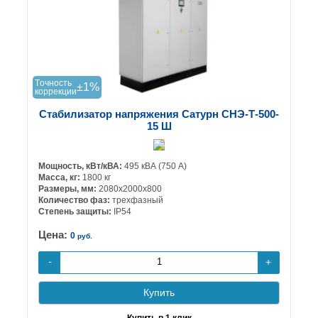
Tочность
±1%
коррекции
Стабилизатор напряжения Сатурн СНЭ-Т-500-
15 Ш
Мощность, кВт/кВА:
495 кВА (750 А)
Масса, кг:
1800 кг
Размеры, мм:
2080х2000х800
Количество фаз:
трехфазный
Степень защиты:
IP54
Цена:
0
руб.
+
-
Купить
Купить в 1 клик