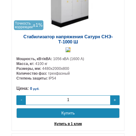
Tочность
±1%
коррекции
Стабилизатор напряжения Сатурн СНЭ-
Т-1000 Ш
Мощность, кВт/кВА:
1056 кВА (1600 А)
Масса, кг:
4100 кг
Размеры, мм:
4480х2000х800
Количество фаз:
трехфазный
Степень защиты:
IP54
Цена:
0
руб.
+
-
Купить
Купить в 1 клик