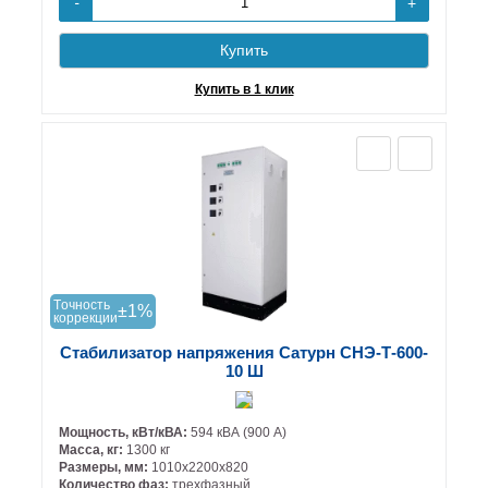
+
-
Купить
Купить в 1 клик
Tочность
±1%
коррекции
Стабилизатор напряжения Сатурн СНЭ-Т-600-
10 Ш
Мощность, кВт/кВА:
594 кВА (900 А)
Масса, кг:
1300 кг
Размеры, мм:
1010х2200х820
Количество фаз:
трехфазный