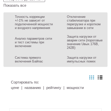
Показать все
Точность коррекции
Отключение
+/-1% не зависит от
стабилизатора при
подключенной мощности
перегрузке и коротком
и входного напряжения
замыкании в сети
Защита нагрузки от
Анализ параметров сети
аварии сети (пороговые
и тест системы при
значение Uвых.176В,
включении
242В)
Система прямого
Защита нагрузки от
включения Байпас
импульсных помех
Сортировать по:
цене
|
названию
|
рейтингу
|
мощности