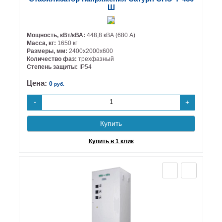
Ш
Мощность, кВт/кВА:
448,8 кВА (680 А)
Масса, кг:
1650 кг
Размеры, мм:
2400х2000х600
Количество фаз:
трехфазный
Степень защиты:
IP54
Цена:
0
руб.
+
-
Купить
Купить в 1 клик