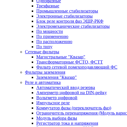
Однофазные
Трехфазные
Промышленные стабилизаторы
Электронные стабилизаторы
Блок реле контроля фаз ЭЩР-РКФ
Электромеханические стабилизаторы
По мощности
По применению
По расположению
По типу
Сетевые фильтры
Магистральные "Квазар"
Трансформаторные ФСТО, ФСТТ
Фильтр сетевой помехоподавляющий ФС
Фильтры заземления
Заземления "Квазар"
Реле и автоматика
Автоматический ввод резерва
Амперметр цифровой на DIN-рейку
Вольтметр цифровой
Импульсное реле
Коммутатор фазы (переключатель фаз)
Ограничитель перенапряжения (Модуль вари
Модуль выбора фазы
Регистратор тока и напряжения