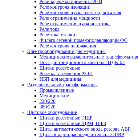
Реле задержки времени 220 В
Реле контроля изоляции
Реле контроля пуска электродвигателя
Реле ограничения мощности
Реле ограничения пускового тока
Реле тока
Реле тока утечки
Фильтр сетевой помехоподавляющий ФС
Реле контроля напряжения
Электрооборудование для медицины
Медицинские разделительные трансформатор
Пост дистанционного контроля ПДК-02
Щитки розеточные
Розетка заземления РЗ-01
ИБП для медицины
Разделительные трансформаторы
Промышленные
Медицинские
220/220
380/220
Щитовое оборудование
Щитки розеточные ЭЩР
Щитки розеточные ЩРМ, ЩРЗ
Щиты автоматического ввода резерва АВР
Щиты вводно-распределительные ЩВР