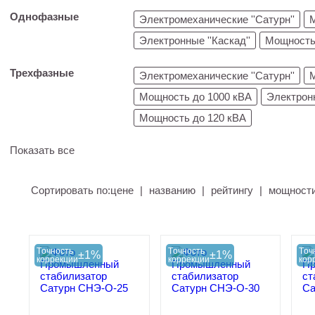
Однофазные
Электромеханические ''Сатурн''
Электронные ''Каскад''
Мощность 
Трехфазные
Электромеханические ''Сатурн''
Мощность до 1000 кВА
Электронн
Мощность до 120 кВА
Показать все
Сортировать по:
цене
|
названию
|
рейтингу
|
мощност
Tочность
Tочность
Tоч
±1%
±1%
коррекции
коррекции
кор