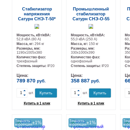
Стабилизатор
Промышленный
П
напряжения
стабилизатор
Сатурн СНЭ-Т-50*
Сатурн СНЭ-О-55
С
Мощность, кВт/кВА:
Мощность, кВт/кВА:
Мо
52,8 кВА (80 А)
55,0 кВА (250 А)
60,
Масса, кг:
294 кг
Масса, кг:
150 кг
Ма
Размеры, мм:
Размеры, мм:
Ра
1190х1005х380
330х1000х390
35
Количество фаз:
Количество фаз:
Ко
трехфазный
однофазный
од
-
-
Степень защиты:
IP20
Степень защиты:
IP20
Ст
Цена:
Цена:
Це
789 870
358 887
6
руб.
руб.
+
+
Купить
Купить
шт.
шт.
Купить в 1 клик
Купить в 1 клик
Tочность
Tочность
Tоч
±1%
±1%
коррекции
коррекции
кор