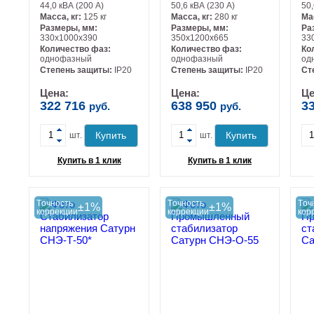
44,0 кВА (200 А)
50,6 кВА (230 А)
50,
Масса, кг:
125 кг
Масса, кг:
280 кг
Ма
Размеры, мм:
Размеры, мм:
Ра
330х1000х390
350х1200х665
33
Количество фаз:
Количество фаз:
Ко
однофазный
однофазный
од
-
-
Степень защиты:
IP20
Степень защиты:
IP20
Ст
Цена:
Цена:
Це
322 716
638 950
3
руб.
руб.
+
+
Купить
Купить
шт.
шт.
Купить в 1 клик
Купить в 1 клик
Tочность
Tочность
Tоч
±1%
±1%
коррекции
коррекции
кор