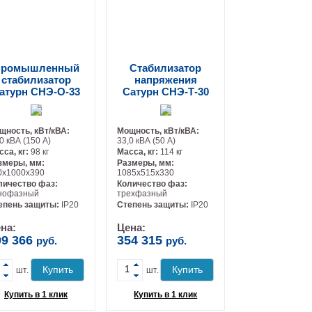
ромышленный
Стабилизатор
стабилизатор
напряжения
атурн СНЭ-О-33
Сатурн СНЭ-Т-30
щность, кВт/кВА:
Мощность, кВт/кВА:
0 кВА (150 А)
33,0 кВА (50 А)
сса, кг:
98 кг
Масса, кг:
114 кг
змеры, мм:
Размеры, мм:
0х1000х390
1085х515х330
личество фаз:
Количество фаз:
нофазный
трехфазный
-
-
епень защиты:
IP20
Степень защиты:
IP20
на:
Цена:
09 366
354 315
руб.
руб.
+
+
Купить
Купить
шт.
шт.
Купить в 1 клик
Купить в 1 клик