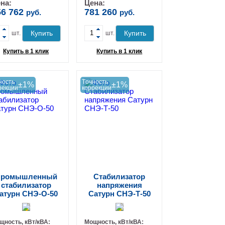
-
-
на:
Цена:
56 762
781 260
руб.
руб.
+
+
Купить
Купить
шт.
шт.
Купить в 1 клик
Купить в 1 клик
ность
Tочность
±1%
±1%
рекции
коррекции
ромышленный
Стабилизатор
стабилизатор
напряжения
атурн СНЭ-О-50
Сатурн СНЭ-Т-50
щность, кВт/кВА:
Мощность, кВт/кВА: