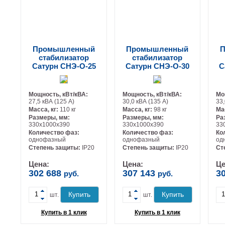
Промышленный
Промышленный
П
стабилизатор
стабилизатор
Сатурн СНЭ-О-25
Сатурн СНЭ-О-30
С
Мощность, кВт/кВА:
Мощность, кВт/кВА:
Мо
27,5 кВА (125 А)
30,0 кВА (135 А)
33,
Масса, кг:
110 кг
Масса, кг:
98 кг
Ма
Размеры, мм:
Размеры, мм:
Ра
330х1000х390
330х1000х390
33
Количество фаз:
Количество фаз:
Ко
однофазный
однофазный
од
-
-
Степень защиты:
IP20
Степень защиты:
IP20
Ст
Цена:
Цена:
Це
302 688
307 143
3
руб.
руб.
+
+
Купить
Купить
шт.
шт.
Купить в 1 клик
Купить в 1 клик