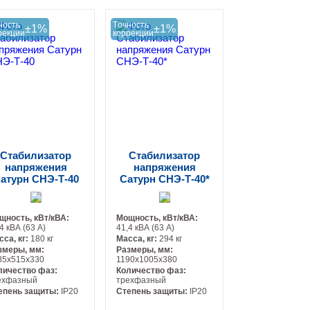
ность
Tочность
±1%
±1%
рекции
коррекции
Стабилизатор
Стабилизатор
напряжения
напряжения
атурн СНЭ-Т-40
Сатурн СНЭ-Т-40*
щность, кВт/кВА:
Мощность, кВт/кВА:
4 кВА (63 А)
41,4 кВА (63 А)
сса, кг:
180 кг
Масса, кг:
294 кг
змеры, мм:
Размеры, мм:
85х515х330
1190х1005х380
личество фаз:
Количество фаз:
ехфазный
трехфазный
епень защиты:
IP20
Степень защиты:
IP20