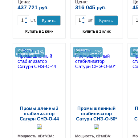
-
-
Цена:
Цена:
Це
437 721
316 045
4
руб.
руб.
+
+
Купить
Купить
шт.
шт.
Купить в 1 клик
Купить в 1 клик
Tочность
Tочность
Tоч
±1%
±1%
коррекции
коррекции
кор
Промышленный
Промышленный
П
стабилизатор
стабилизатор
Сатурн СНЭ-О-44
Сатурн СНЭ-О-50*
С
Мощность, кВт/кВА:
Мощность, кВт/кВА:
Мо