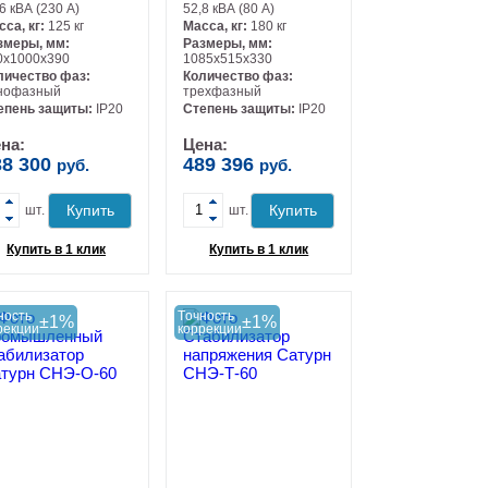
6 кВА (230 А)
52,8 кВА (80 А)
сса, кг:
125 кг
Масса, кг:
180 кг
змеры, мм:
Размеры, мм:
0х1000х390
1085х515х330
личество фаз:
Количество фаз:
нофазный
трехфазный
-
-
епень защиты:
IP20
Степень защиты:
IP20
на:
Цена:
38 300
489 396
руб.
руб.
+
+
Купить
Купить
шт.
шт.
Купить в 1 клик
Купить в 1 клик
ность
Tочность
±1%
±1%
рекции
коррекции