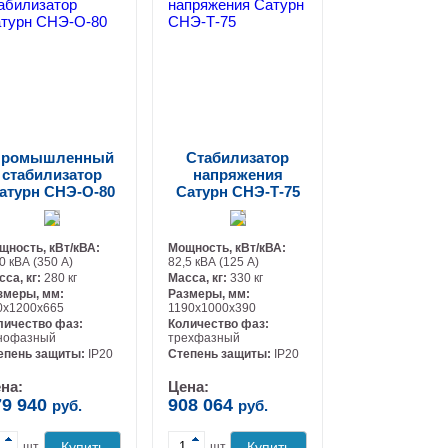
ромышленный
Стабилизатор
стабилизатор
напряжения
атурн СНЭ-О-80
Сатурн СНЭ-Т-75
щность, кВт/кВА:
Мощность, кВт/кВА:
0 кВА (350 А)
82,5 кВА (125 А)
сса, кг:
280 кг
Масса, кг:
330 кг
змеры, мм:
Размеры, мм:
0х1200х665
1190х1000х390
личество фаз:
Количество фаз:
нофазный
трехфазный
-
-
епень защиты:
IP20
Степень защиты:
IP20
на:
Цена:
79 940
908 064
руб.
руб.
Купить
Купить
шт.
шт.