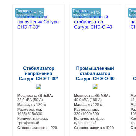
Tочность
Tочность
Tоч
±1%
±1%
коррекции
коррекции
кор
Стабилизатор
Промышленный
напряжения
стабилизатор
Сатурн СНЭ-Т-30*
Сатурн СНЭ-О-40
С
Мощность, кВт/кВА:
Мощность, кВт/кВА:
Мо
33,0 кВА (50 А)
40,0 кВА (180 А)
41,
Масса, кг:
180 кг
Масса, кг:
125 кг
Ма
Размеры, мм:
Размеры, мм:
Ра
1085х515х330
330х1000х390
10
Количество фаз:
Количество фаз:
Ко
трехфазный
однофазный
тр
Степень защиты:
IP20
Степень защиты:
IP20
Ст