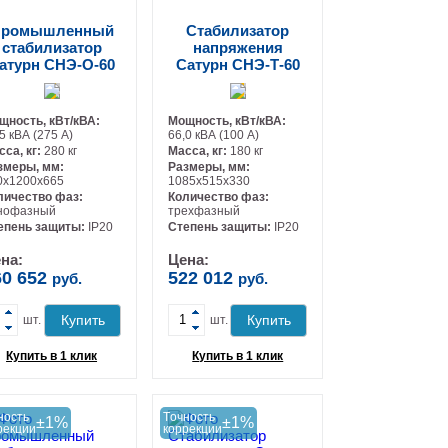
ромышленный
Стабилизатор
стабилизатор
напряжения
атурн СНЭ-О-60
Сатурн СНЭ-Т-60
щность, кВт/кВА:
Мощность, кВт/кВА:
5 кВА (275 А)
66,0 кВА (100 А)
сса, кг:
280 кг
Масса, кг:
180 кг
змеры, мм:
Размеры, мм:
0х1200х665
1085х515х330
личество фаз:
Количество фаз:
нофазный
трехфазный
-
-
епень защиты:
IP20
Степень защиты:
IP20
на:
Цена:
60 652
522 012
руб.
руб.
+
+
Купить
Купить
шт.
шт.
Купить в 1 клик
Купить в 1 клик
ность
Tочность
±1%
±1%
рекции
коррекции