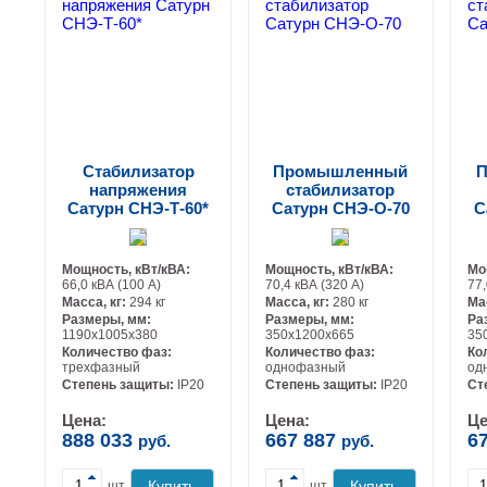
Стабилизатор
Промышленный
П
напряжения
стабилизатор
Сатурн СНЭ-Т-60*
Сатурн СНЭ-О-70
С
Мощность, кВт/кВА:
Мощность, кВт/кВА:
Мо
66,0 кВА (100 А)
70,4 кВА (320 А)
77,
Масса, кг:
294 кг
Масса, кг:
280 кг
Ма
Размеры, мм:
Размеры, мм:
Ра
1190х1005х380
350х1200х665
35
Количество фаз:
Количество фаз:
Ко
трехфазный
однофазный
од
-
-
Степень защиты:
IP20
Степень защиты:
IP20
Ст
Цена:
Цена:
Це
888 033
667 887
6
руб.
руб.
Купить
Купить
шт.
шт.